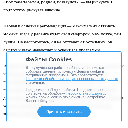
«Вот тебе телефон, родной, пользуйся», — вы рискуете. С
подростком рискуете вдвойне.
Первая и основная рекомендация — максимально оттянуть
момент, когда у ребенка будет свой смартфон. Чем позже, тем
лучше. Не беспокойтесь, он не отстанет от остальных, он
быстро и легко наверстает и освоит все программы.
Файлы Cookies
Второй совет. Когда появляется телефон, дарят ли его родители
Для улучшения работы сайт pravmir.ru может
собирать данные, используя файлы cookie и
или другие родственники, вручайте его с инструкцией,
метрические программы. Это соответствует
Политике обработки и защиты персональных данных
проговаривая правила, по которым ребенок будет им
в pravmir.ru
Продолжая работу с сайтом, Вы даете свое
пользоваться. Для младших детей устанавливайте функции и
согласие на обработку
персональных данных
.
Файлы cookie можно отключить в настройках
доступные программы родительского контроля. Контролируйте
Вашего браузера.
контент, который употребляет ваш ребенок, и количество
Принять и закрыть
экранного времени.