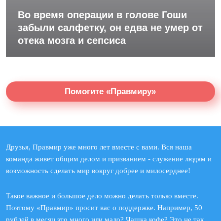
Во время операции в голове Гоши
забыли салфетку, он едва не умер от
отека мозга и сепсиса
Помогите «Правмиру»
Друзья, Правмир уже много лет вместе с вами. Вся наша
команда живет общим делом и призванием - служение людям и
возможность сделать мир вокруг добрее и милосерднее!
Такое важное и большое дело можно делать только вместе.
Поэтому «Правмир» просит вас о поддержке. Например, 50
рублей в месяц это много или мало? Чашка кофе? Это не так