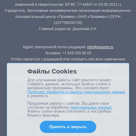
изменений в свидетельство ЭЛ ФС 77-44847 от 03.05.2011 г.)
Учредитель: Автономная некоммерческая организация информационно-
познавательный центр «Правмир» (АНО «Правмир») (ОГРН
1107799036730)
Главный редактор: Данилова А.А.
Адрес электронной почты редакции:
info@pravmir.ru
Телефон: +7 926 530 96 05
Чтобы связаться с редакцией или сообщить обо всех замеченных
ошибках, воспользуйтесь
формой обратной связи
.
Файлы Cookies
Републикация материалов сайта в печатных изданиях (книгах, прессе)
Для улучшения работы сайт pravmir.ru может
возможна только с письменного разрешения редакции.
собирать данные, используя файлы cookie и
метрические программы. Это соответствует
Политике обработки и защиты персональных данных
в pravmir.ru
Продолжая работу с сайтом, Вы даете свое
согласие на обработку
персональных данных
.
Файлы cookie можно отключить в настройках
Мнение авторов статей портала может не совпадать с позицией
Вашего браузера.
редакции.
Принять и закрыть
Дизайн сайта -