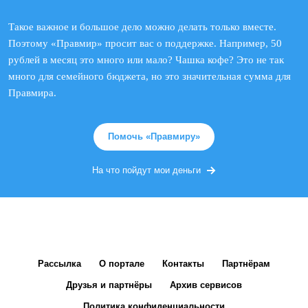
Такое важное и большое дело можно делать только вместе.
Поэтому «Правмир» просит вас о поддержке. Например, 50
рублей в месяц это много или мало? Чашка кофе? Это не так
много для семейного бюджета, но это значительная сумма для
Правмира.
Помочь «Правмиру»
На что пойдут мои деньги
Рассылка
О портале
Контакты
Партнёрам
Друзья и партнёры
Архив сервисов
Политика конфиденциальности