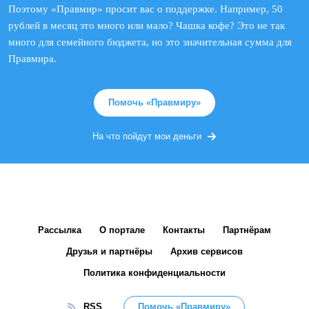
Поэтому «Правмир» просит вас о поддержке. Например, 50
рублей в месяц это много или мало? Чашка кофе? Это не так
много для семейного бюджета, но это значительная сумма для
Правмира.
Помочь «Правмиру»
На что пойдут мои деньги
Рассылка
О портале
Контакты
Партнёрам
Друзья и партнёры
Архив сервисов
Политика конфиденциальности
RSS
Помочь «Правмиру»