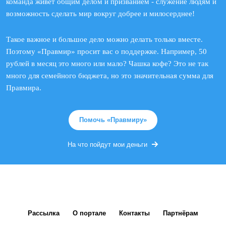
команда живет общим делом и призванием - служение людям и
возможность сделать мир вокруг добрее и милосерднее!
Такое важное и большое дело можно делать только вместе.
Поэтому «Правмир» просит вас о поддержке. Например, 50
рублей в месяц это много или мало? Чашка кофе? Это не так
много для семейного бюджета, но это значительная сумма для
Правмира.
Помочь «Правмиру»
На что пойдут мои деньги
Рассылка
О портале
Контакты
Партнёрам