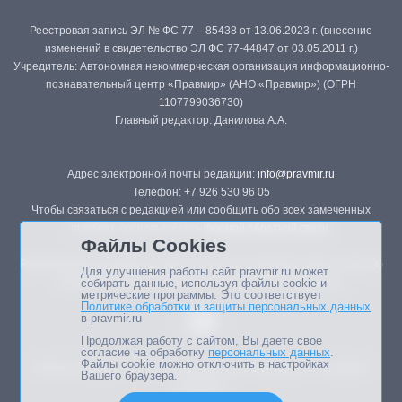
Реестровая запись ЭЛ № ФС 77 – 85438 от 13.06.2023 г. (внесение
изменений в свидетельство ЭЛ ФС 77-44847 от 03.05.2011 г.)
Учредитель: Автономная некоммерческая организация информационно-
познавательный центр «Правмир» (АНО «Правмир») (ОГРН
1107799036730)
Главный редактор: Данилова А.А.
Адрес электронной почты редакции:
info@pravmir.ru
Телефон: +7 926 530 96 05
Чтобы связаться с редакцией или сообщить обо всех замеченных
ошибках, воспользуйтесь
формой обратной связи
.
Файлы Cookies
Републикация материалов сайта в печатных изданиях (книгах, прессе)
Для улучшения работы сайт pravmir.ru может
возможна только с письменного разрешения редакции.
собирать данные, используя файлы cookie и
метрические программы. Это соответствует
Политике обработки и защиты персональных данных
в pravmir.ru
Продолжая работу с сайтом, Вы даете свое
согласие на обработку
персональных данных
.
Файлы cookie можно отключить в настройках
Мнение авторов статей портала может не совпадать с позицией
Вашего браузера.
редакции.