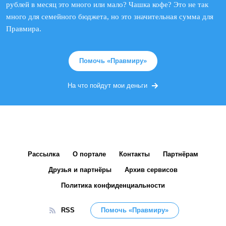
рублей в месяц это много или мало? Чашка кофе? Это не так
много для семейного бюджета, но это значительная сумма для
Правмира.
Помочь «Правмиру»
На что пойдут мои деньги
Рассылка
О портале
Контакты
Партнёрам
Друзья и партнёры
Архив сервисов
Политика конфиденциальности
RSS
Помочь «Правмиру»