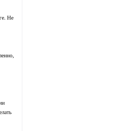
ге. Не
ленно,
ии
елать