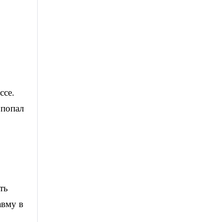
ссе.
 попал
ть
авму в