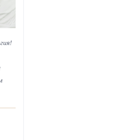
гия!
и
м