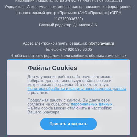
изменений в свидетельство ЭЛ ФС 77-44847 от 03.05.2011 г.)
Учредитель: Автономная некоммерческая организация информационно-
познавательный центр «Правмир» (АНО «Правмир») (ОГРН
1107799036730)
Главный редактор: Данилова А.А.
Адрес электронной почты редакции:
info@pravmir.ru
Телефон: +7 926 530 96 05
Чтобы связаться с редакцией или сообщить обо всех замеченных
ошибках, воспользуйтесь
формой обратной связи
.
Файлы Cookies
Републикация материалов сайта в печатных изданиях (книгах, прессе)
Для улучшения работы сайт pravmir.ru может
возможна только с письменного разрешения редакции.
собирать данные, используя файлы cookie и
метрические программы. Это соответствует
Политике обработки и защиты персональных данных
в pravmir.ru
Продолжая работу с сайтом, Вы даете свое
согласие на обработку
персональных данных
.
Файлы cookie можно отключить в настройках
Мнение авторов статей портала может не совпадать с позицией
Вашего браузера.
редакции.
Принять и закрыть
Дизайн сайта -