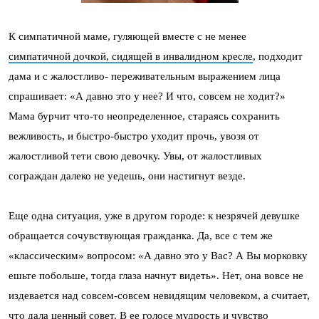
К симпатичной маме, гуляющей вместе с не менее
симпатичной дочкой, сидящей в инвалидном кресле
, подходит
дама и с жалостливо- переживательным выражением лица
спрашивает: «А давно это у нее? И что, совсем не ходит?»
Мама бурчит что-то неопределенное, стараясь сохранить
вежливость, и быстро-быстро уходит прочь, увозя от
жалостливой тети свою девочку. Увы, от жалостливых
сограждан далеко не уедешь, они настигнут везде.
Еще одна ситуация, уже в другом городе: к незрячей девушке
обращается сочувствующая гражданка. Да, все с тем же
«классическим» вопросом: «А давно это у Вас? А Вы морковку
ешьте побольше, тогда глаза начнут видеть». Нет, она вовсе не
издевается над совсем-совсем невидящим человеком, а считает,
что дала ценный совет. В ее голосе мудрость и чувство