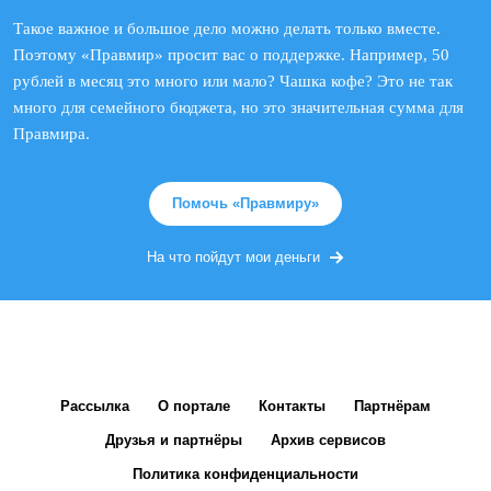
Такое важное и большое дело можно делать только вместе.
Поэтому «Правмир» просит вас о поддержке. Например, 50
рублей в месяц это много или мало? Чашка кофе? Это не так
много для семейного бюджета, но это значительная сумма для
Правмира.
Помочь «Правмиру»
На что пойдут мои деньги
Рассылка
О портале
Контакты
Партнёрам
Друзья и партнёры
Архив сервисов
Политика конфиденциальности