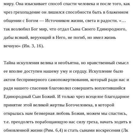
миру. Она изыскивает способ спасти человека и после того, как
чрез грехопадение он лишился способности быть в блаженном
общении с Богом — Источником жизни, света и радости. «…
так возлюбил Бог мир, что отдал Сына Своего Единородного,
дабы всякий, верующий в Него, не погиб, но имел жизнь
вечную» (Ин. 3, 16).
Тайна искупления велика и необъятна, но нравственный смысл
ее вполне доступен нашему уму и сердцу. Искупление было
актом беспримерного самопожертвования, который ради нас и
ради нашего спасения благоволил совершить воплотившийся
Единородный Сын Божий. И только чрез всецелое благодарное
принятие этой великой жертвы Богочеловека, в которой
открылась нам безмерная любовь Божия, можем мы спастись,
т.е. преодолеть порабощающую нас силу греха, начать ходить в
обновленной жизни (Рим. 6,4) и стать сынами воскресения (Лк