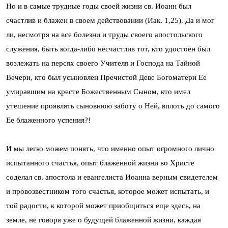
Но и в самые трудные годы своей жизни св. Иоанн был
счастлив и блажен в своем действовании (Иак. 1,25). Да и мог
ли, несмотря на все болезни и труды своего апостольского
служения, быть когда-либо несчастлив тот, кто удостоен был
возлежать на персях своего Учителя и Господа на Тайной
Вечери, кто был усыновлен Пречистой Деве Богоматери Ее
умиравшим на кресте Божественным Сыном, кто имел
утешение проявлять сыновнюю заботу о Ней, вплоть до самого
Ее блаженного успения?!
И мы легко можем понять, что именно опыт огромного лично
испытанного счастья, опыт блаженной жизни во Христе
соделал св. апостола и евангелиста Иоанна верным свидетелем
и провозвестником того счастья, которое может испытать, и
той радости, к которой может приобщиться еще здесь, на
земле, не говоря уже о будущей блаженной жизни, каждая