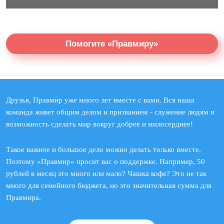
Помогите «Правмиру»
Друзья, Правмир уже много лет вместе с вами. Вся наша
команда живет общим делом и призванием - служение людям и
возможность сделать мир вокруг добрее и милосерднее!
Такое важное и большое дело можно делать только вместе.
Поэтому «Правмир» просит вас о поддержке. Например, 50
рублей в месяц это много или мало? Чашка кофе? Это не так
много для семейного бюджета, но это значительная сумма для
Правмира.