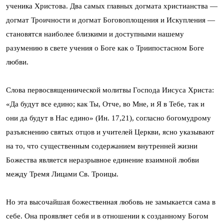
ученика Христова. Два самых главных догмата христианства —
догмат Троичности и догмат Боговоплощения и Искупления —
становятся наиболее близкими и доступными нашему
разумению в свете учения о Боге как о Триипостасном Боге
любви.
Слова первосвященнической молитвы Господа Иисуса Христа:
«Да будут все едино; как Ты, Отче, во Мне, и Я в Тебе, так и
они да будут в Нас едино» (Ин. 17,21), согласно богомудрому
разъяснению святых отцов и учителей Церкви, ясно указывают
на то, что существенным содержанием внутренней жизни
Божества является неразрывное единение взаимной любви
между Тремя Лицами Св. Троицы.
Но эта высочайшая божественная любовь не замыкается сама в
себе. Она проявляет себя и в отношении к созданному Богом