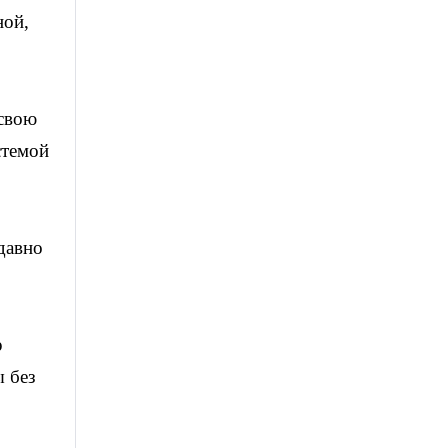
ной,
 свою
стемой
едавно
р
ы без