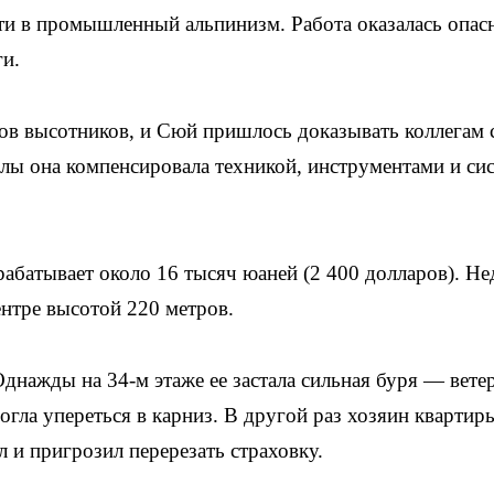
ти в промышленный альпинизм. Работа оказалась опас
ги.
ов высотников, и Сюй пришлось доказывать коллегам
илы она компенсировала техникой, инструментами и си
арабатывает около 16 тысяч юаней (2 400 долларов). Н
нтре высотой 220 метров.
днажды на 34-м этаже ее застала сильная буря — вете
огла упереться в карниз. В другой раз хозяин квартир
 и пригрозил перерезать страховку.