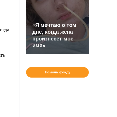
«Я мечтаю о том
огда
дне, когда жена
произнесет мое
имя»
ать
Помочь фонду
0