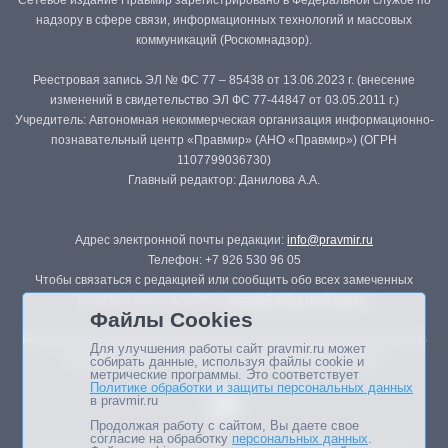
Сетевое издание Правмир зарегистрировано в Федеральной службе по
надзору в сфере связи, информационных технологий и массовых
коммуникаций (Роскомнадзор).
Реестровая запись ЭЛ № ФС 77 – 85438 от 13.06.2023 г. (внесение
изменений в свидетельство ЭЛ ФС 77-44847 от 03.05.2011 г.)
Учредитель: Автономная некоммерческая организация информационно-
познавательный центр «Правмир» (АНО «Правмир») (ОГРН
1107799036730)
Главный редактор: Данилова А.А.
Адрес электронной почты редакции:
info@pravmir.ru
Телефон: +7 926 530 96 05
Чтобы связаться с редакцией или сообщить обо всех замеченных
ошибках, воспользуйтесь
формой обратной связи
.
Файлы Cookies
Републикация материалов сайта в печатных изданиях (книгах, прессе)
Для улучшения работы сайт pravmir.ru может
возможна только с письменного разрешения редакции.
собирать данные, используя файлы cookie и
метрические программы. Это соответствует
Политике обработки и защиты персональных данных
в pravmir.ru
Продолжая работу с сайтом, Вы даете свое
согласие на обработку
персональных данных
.