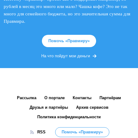
рублей в месяц это много или мало? Чашка кофе? Это не так
много для семейного бюджета, но это значительная сумма для
Правмира.
Помочь «Правмиру»
На что пойдут мои деньги
Рассылка
О портале
Контакты
Партнёрам
Друзья и партнёры
Архив сервисов
Политика конфиденциальности
RSS
Помочь «Правмиру»