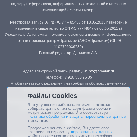
надзору в сфере связи, информационных технологий и массовых
коммуникаций (Роскомнадзор).
Реестровая запись ЭЛ № ФС 77 – 85438 от 13.06.2023 г. (внесение
изменений в свидетельство ЭЛ ФС 77-44847 от 03.05.2011 г.)
Учредитель: Автономная некоммерческая организация информационно-
познавательный центр «Правмир» (АНО «Правмир») (ОГРН
1107799036730)
Главный редактор: Данилова А.А.
Адрес электронной почты редакции:
info@pravmir.ru
Телефон: +7 926 530 96 05
Чтобы связаться с редакцией или сообщить обо всех замеченных
ошибках, воспользуйтесь
формой обратной связи
.
Файлы Cookies
Републикация материалов сайта в печатных изданиях (книгах, прессе)
Для улучшения работы сайт pravmir.ru может
возможна только с письменного разрешения редакции.
собирать данные, используя файлы cookie и
метрические программы. Это соответствует
Политике обработки и защиты персональных данных
в pravmir.ru
Продолжая работу с сайтом, Вы даете свое
согласие на обработку
персональных данных
.
Файлы cookie можно отключить в настройках