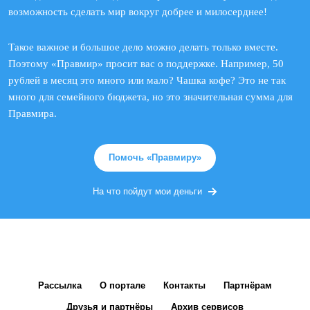
возможность сделать мир вокруг добрее и милосерднее!
Такое важное и большое дело можно делать только вместе.
Поэтому «Правмир» просит вас о поддержке. Например, 50
рублей в месяц это много или мало? Чашка кофе? Это не так
много для семейного бюджета, но это значительная сумма для
Правмира.
Помочь «Правмиру»
На что пойдут мои деньги
Рассылка
О портале
Контакты
Партнёрам
Друзья и партнёры
Архив сервисов