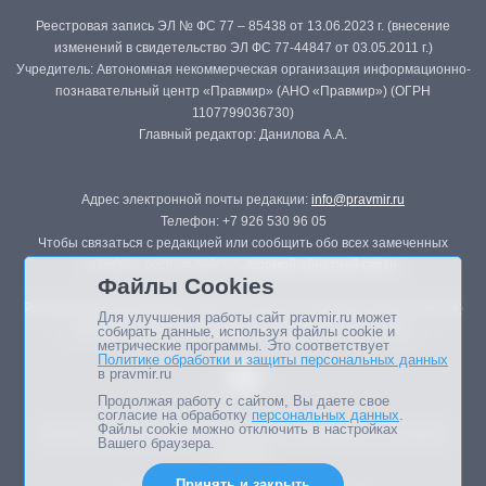
Реестровая запись ЭЛ № ФС 77 – 85438 от 13.06.2023 г. (внесение
изменений в свидетельство ЭЛ ФС 77-44847 от 03.05.2011 г.)
Учредитель: Автономная некоммерческая организация информационно-
познавательный центр «Правмир» (АНО «Правмир») (ОГРН
1107799036730)
Главный редактор: Данилова А.А.
Адрес электронной почты редакции:
info@pravmir.ru
Телефон: +7 926 530 96 05
Чтобы связаться с редакцией или сообщить обо всех замеченных
ошибках, воспользуйтесь
формой обратной связи
.
Файлы Cookies
Републикация материалов сайта в печатных изданиях (книгах, прессе)
Для улучшения работы сайт pravmir.ru может
возможна только с письменного разрешения редакции.
собирать данные, используя файлы cookie и
метрические программы. Это соответствует
Политике обработки и защиты персональных данных
в pravmir.ru
Продолжая работу с сайтом, Вы даете свое
согласие на обработку
персональных данных
.
Файлы cookie можно отключить в настройках
Мнение авторов статей портала может не совпадать с позицией
Вашего браузера.
редакции.
Принять и закрыть