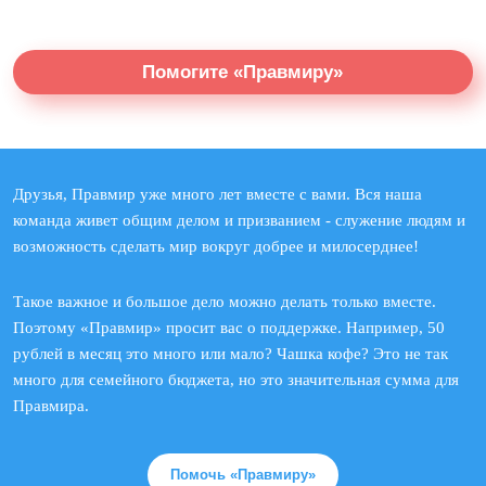
Помогите «Правмиру»
Друзья, Правмир уже много лет вместе с вами. Вся наша
команда живет общим делом и призванием - служение людям и
возможность сделать мир вокруг добрее и милосерднее!
Такое важное и большое дело можно делать только вместе.
Поэтому «Правмир» просит вас о поддержке. Например, 50
рублей в месяц это много или мало? Чашка кофе? Это не так
много для семейного бюджета, но это значительная сумма для
Правмира.
Помочь «Правмиру»