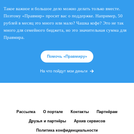
Такое важное и большое дело можно делать только вместе.
Поэтому «Правмир» просит вас о поддержке. Например, 50
рублей в месяц это много или мало? Чашка кофе? Это не так
много для семейного бюджета, но это значительная сумма для
Правмира.
Помочь «Правмиру»
На что пойдут мои деньги
Рассылка
О портале
Контакты
Партнёрам
Друзья и партнёры
Архив сервисов
Политика конфиденциальности