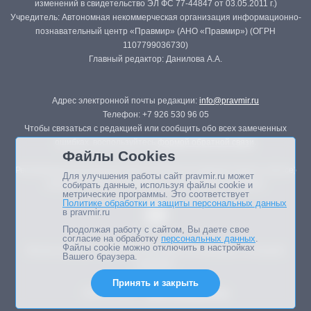
изменений в свидетельство ЭЛ ФС 77-44847 от 03.05.2011 г.)
Учредитель: Автономная некоммерческая организация информационно-
познавательный центр «Правмир» (АНО «Правмир») (ОГРН
1107799036730)
Главный редактор: Данилова А.А.
Адрес электронной почты редакции:
info@pravmir.ru
Телефон: +7 926 530 96 05
Чтобы связаться с редакцией или сообщить обо всех замеченных
ошибках, воспользуйтесь
формой обратной связи
.
Файлы Cookies
Републикация материалов сайта в печатных изданиях (книгах, прессе)
Для улучшения работы сайт pravmir.ru может
возможна только с письменного разрешения редакции.
собирать данные, используя файлы cookie и
метрические программы. Это соответствует
Политике обработки и защиты персональных данных
в pravmir.ru
Продолжая работу с сайтом, Вы даете свое
согласие на обработку
персональных данных
.
Файлы cookie можно отключить в настройках
Мнение авторов статей портала может не совпадать с позицией
Вашего браузера.
редакции.
Принять и закрыть
Дизайн сайта -