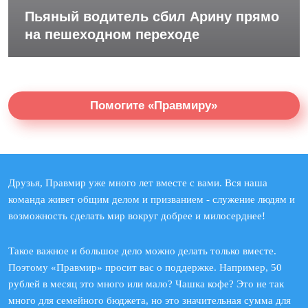
Пьяный водитель сбил Арину прямо
на пешеходном переходе
Помогите «Правмиру»
Друзья, Правмир уже много лет вместе с вами. Вся наша
команда живет общим делом и призванием - служение людям и
возможность сделать мир вокруг добрее и милосерднее!
Такое важное и большое дело можно делать только вместе.
Поэтому «Правмир» просит вас о поддержке. Например, 50
рублей в месяц это много или мало? Чашка кофе? Это не так
много для семейного бюджета, но это значительная сумма для