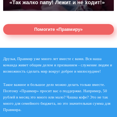
«Так жалко папу! Лежит и не ходит!»
Помогите «Правмиру»
Друзья, Правмир уже много лет вместе с вами. Вся наша
команда живет общим делом и призванием - служение людям и
возможность сделать мир вокруг добрее и милосерднее!
Такое важное и большое дело можно делать только вместе.
Поэтому «Правмир» просит вас о поддержке. Например, 50
рублей в месяц это много или мало? Чашка кофе? Это не так
много для семейного бюджета, но это значительная сумма для
Правмира.