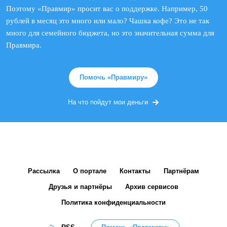
Поэтому «Правмир» просит вас о поддержке. Например, 50
рублей в месяц это много или мало? Чашка кофе? Это не так
много для семейного бюджета, но это значительная сумма для
Правмира.
Помочь «Правмиру»
На что пойдут мои деньги
Рассылка
О портале
Контакты
Партнёрам
Друзья и партнёры
Архив сервисов
Политика конфиденциальности