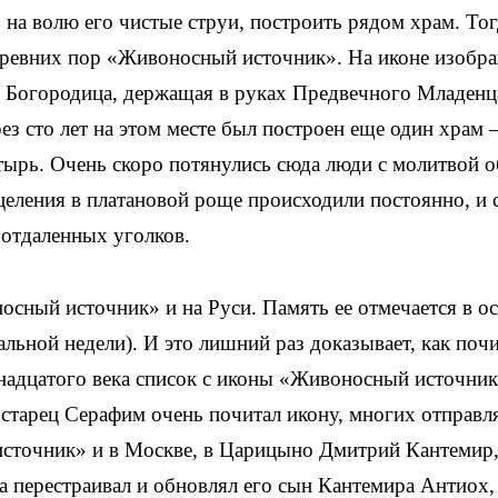
 на волю его чистые струи, построить рядом храм. Тог
 древних пор «Живоносный источник». На иконе изобр
 Богородица, держащая в руках Предвечного Младенц
з сто лет на этом месте был построен еще один храм 
ырь. Очень скоро потянулись сюда люди с молитвой о
целения в платановой роще происходили постоянно, и 
х отдаленных уголков.
осный источник» и на Руси. Память ее отмечается в о
льной недели). И это лишний раз доказывает, как поч
мнадцатого века список с иконы «Живоносный источни
старец Серафим очень почитал икону, многих отправл
источник» и в Москве, в Царицыно Дмитрий Кантемир
 а перестраивал и обновлял его сын Кантемира Антиох,