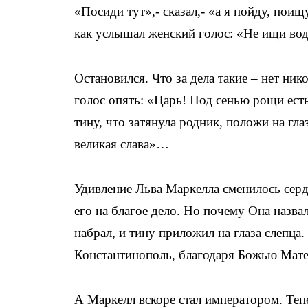
«Посиди тут»,- сказал,- «а я пойду, поищ
как услышал женский голос: «Не ищи вод
Остановился. Что за дела такие – нет ни
голос опять: «Царь! Под сенью рощи ест
тину, что затянула родник, положи на гла
великая слава»…
Удивление Льва Маркелла сменилось серд
его на благое дело. Но почему Она назвал
набрал, и тину приложил на глаза слепца.
Константинополь, благодаря Божью Ма
А Маркелл вскоре стал императором. Теп