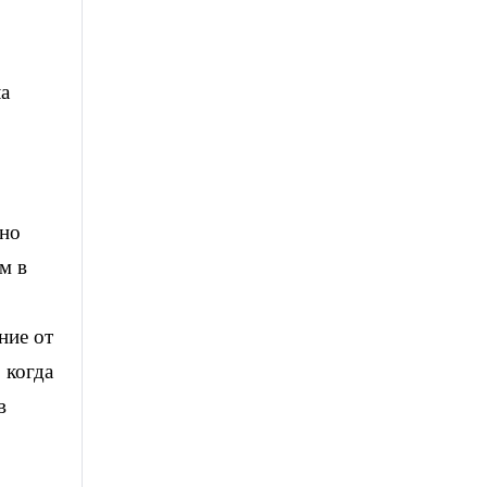
ла
жно
м в
ние от
 когда
в