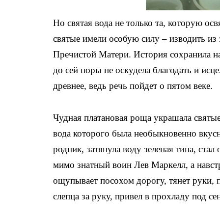
Но святая вода не только та, которую о
святые имели особую силу – изводить из
Пречистой Матери. История сохранила нам
до сей поры не оскудела благодать и исц
древнее, ведь речь пойдет о пятом веке.
Чудная платановая роща украшала святые
вода которого была необыкновенно вкусн
родник, затянула воду зеленая тина, стал
мимо знатный воин Лев Маркелл, а навст
ощупывает посохом дорогу, тянет руки, 
слепца за руку, привел в прохладу под 