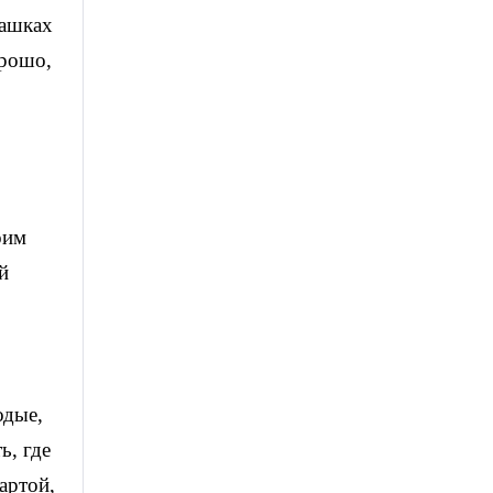
башках
орошо,
оим
й
одые,
ь, где
артой,