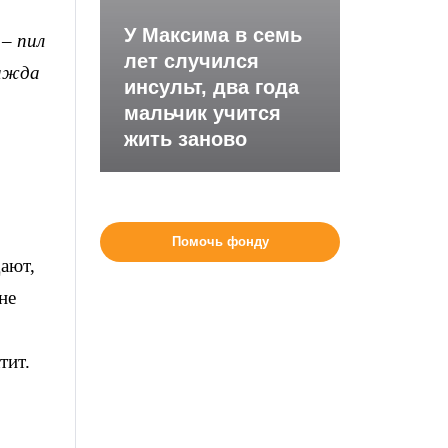
У Максима в семь
– пил
лет случился
жажда
инсульт, два года
мальчик учится
жить заново
Помочь фонду
ают,
не
тит.