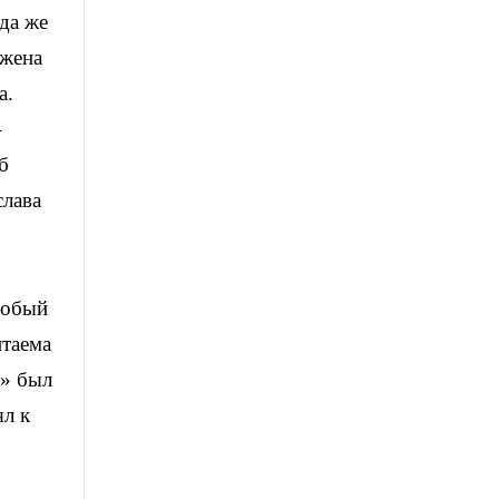
да же
ажена
а.
–
б
слава
собый
итаема
к» был
ял к
,