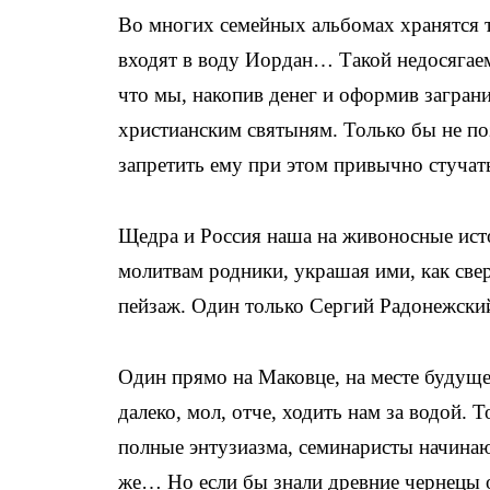
Во многих семейных альбомах хранятся 
входят в воду Иордан… Такой недосягае
что мы, накопив денег и оформив загран
христианским святыням. Только бы не по
запретить ему при этом привычно стуча
Щедра и Россия наша на живоносные ист
молитвам родники, украшая ими, как св
пейзаж. Один только Сергий Радонежски
Один прямо на Маковце, на месте будуще
далеко, мол, отче, ходить нам за водой. 
полные энтузиазма, семинаристы начинаю
же… Но если бы знали древние чернецы о