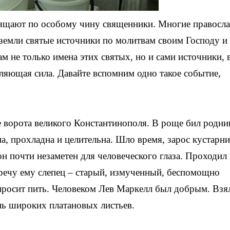
свящают по особому чину священники. Многие правосл
 земли святые источники по молитвам своим Господу и
 не только имена этих святых, но и сами источники, 
еляющая сила. Давайте вспомним одно такое событие,
 ворота великого Константинополя. В роще бил родни
а, прохладна и целительна. Шло время, зарос кустарн
 он почти незаметен для человеческого глаза. Проходил 
речу ему слепец – старый, измученный, беспомощно
просит пить. Человеком Лев Маркелл был добрым. Взя
сень широких платановых листьев.