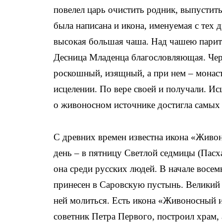
повелел царь очистить родник, выпустить
была написана и икона, именуемая с тех
высокая большая чаша. Над чашею парит
Десница Младенца благословляющая. Чере
роскошный, изящный, а при нем – монаст
исцелении. По вере своей и получали. Ис
о живоносном источнике достигла самы
С древних времен известна икона «Живон
день – в пятницу Светлой седмицы (Пасха
она среди русских людей. В начале восе
принесен в Саровскую пустынь. Великий 
ней молиться. Есть икона «Живоносный 
советник Петра Первого, построил храм,