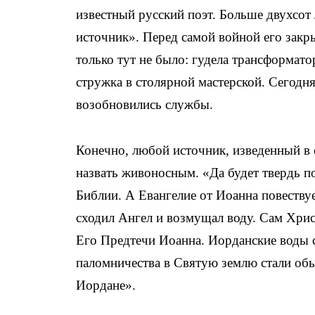
известный русский поэт. Больше двухсо
источник». Перед самой войной его закры
только тут не было: гудела трансформато
стружка в столярной мастерской. Сегодн
возобновились службы.
Конечно, любой источник, изведенный в
назвать живоносным. «Да будет твердь по
Библии. А Евангелие от Иоанна повествуе
сходил Ангел и возмущал воду. Сам Хри
Его Предтечи Иоанна. Иорданские воды с 
паломничества в Святую землю стали обы
Иордане».