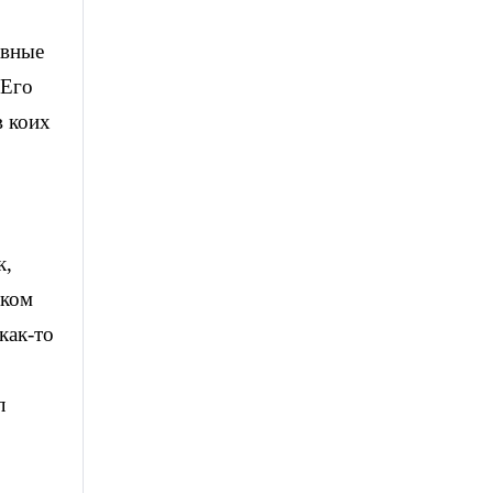
авные
 Его
в коих
к,
иком
как-то
л