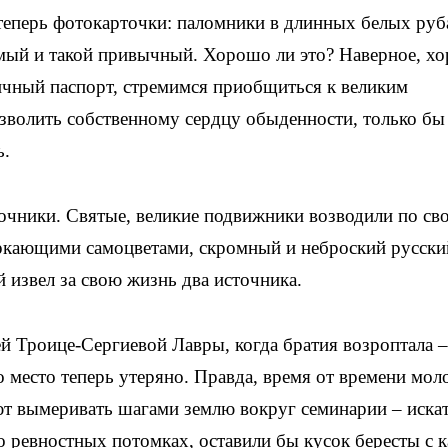
теперь фотокарточки: паломники в длинных белых ру
мый и такой привычный. Хорошо ли это? Наверное, х
ичный паспорт, стремимся приобщиться к великим
зволить собственному сердцу обыденности, только бы
ть.
очники. Святые, великие подвижники возводили по св
еркающими самоцветами, скромный и неброский русски
й извел за свою жизнь два источника.
й Троице-Сергиевой Лавры, когда братия возроптала –
То место теперь утеряно. Правда, время от времени мол
т вымеривать шагами землю вокруг семинарии – искат
 ревностных потомках, оставили бы кусок бересты с к