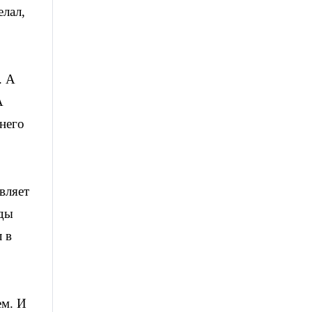
елал,
. А
А
 него
вляет
оды
л в
ем. И