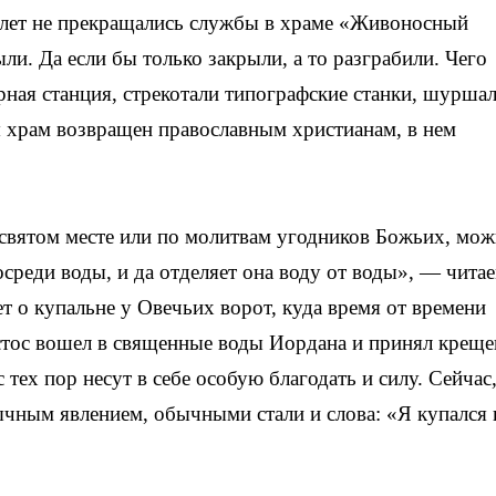
т лет не прекращались службы в храме «Живоносный
ли. Да если бы только закрыли, а то разграбили. Чего
рная станция, стрекотали типографские станки, шурша
я храм возвращен православным христианам, в нем
 святом месте или по молитвам угодников Божьих, мо
среди воды, и да отделяет она воду от воды», — читае
т о купальне у Овечьих ворот, куда время от времени
стос вошел в священные воды Иордана и принял креще
тех пор несут в себе особую благодать и силу. Сейчас,
чным явлением, обычными стали и слова: «Я купался 