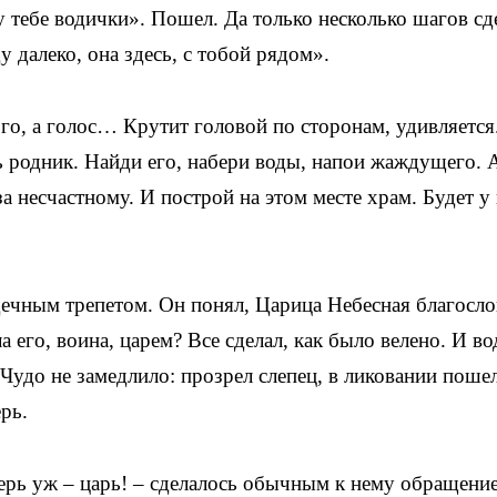
у тебе водички». Пошел. Да только несколько шагов сд
у далеко, она здесь, с тобой рядом».
кого, а голос… Крутит головой по сторонам, удивляется
ь родник. Найди его, набери воды, напои жаждущего. 
за несчастному. И построй на этом месте храм. Будет у
ечным трепетом. Он понял, Царица Небесная благосло
а его, воина, царем? Все сделал, как было велено. И в
 Чудо не замедлило: прозрел слепец, в ликовании поше
терь.
ерь уж – царь! – сделалось обычным к нему обращени