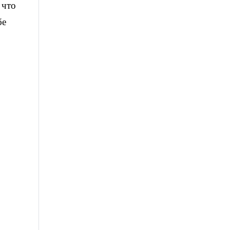
 что
бе