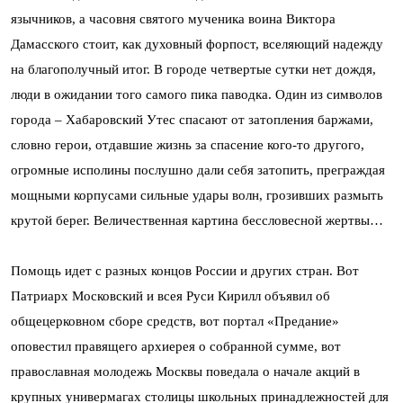
язычников, а часовня святого мученика воина Виктора
Дамасского стоит, как духовный форпост, вселяющий надежду
на благополучный итог. В городе четвертые сутки нет дождя,
люди в ожидании того самого пика паводка. Один из символов
города – Хабаровский Утес спасают от затопления баржами,
словно герои, отдавшие жизнь за спасение кого-то другого,
огромные исполины послушно дали себя затопить, преграждая
мощными корпусами сильные удары волн, грозивших размыть
крутой берег. Величественная картина бессловесной жертвы…
Помощь идет с разных концов России и других стран. Вот
Патриарх Московский и всея Руси Кирилл объявил об
общецерковном сборе средств, вот портал «Предание»
оповестил правящего архиерея о собранной сумме, вот
православная молодежь Москвы поведала о начале акций в
крупных универмагах столицы школьных принадлежностей для