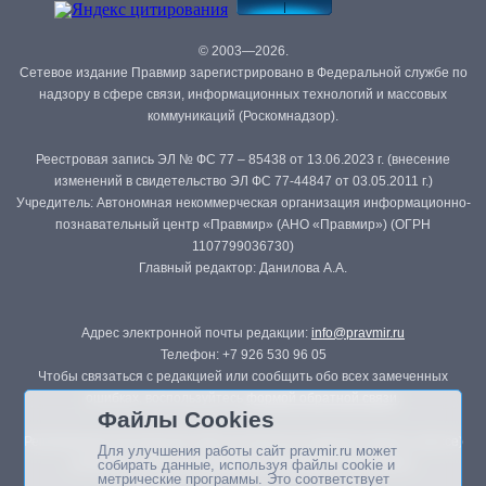
© 2003—2026.
Сетевое издание Правмир зарегистрировано в Федеральной службе по
надзору в сфере связи, информационных технологий и массовых
коммуникаций (Роскомнадзор).
Реестровая запись ЭЛ № ФС 77 – 85438 от 13.06.2023 г. (внесение
изменений в свидетельство ЭЛ ФС 77-44847 от 03.05.2011 г.)
Учредитель: Автономная некоммерческая организация информационно-
познавательный центр «Правмир» (АНО «Правмир») (ОГРН
1107799036730)
Главный редактор: Данилова А.А.
Адрес электронной почты редакции:
info@pravmir.ru
Телефон: +7 926 530 96 05
Чтобы связаться с редакцией или сообщить обо всех замеченных
ошибках, воспользуйтесь
формой обратной связи
.
Файлы Cookies
Републикация материалов сайта в печатных изданиях (книгах, прессе)
Для улучшения работы сайт pravmir.ru может
возможна только с письменного разрешения редакции.
собирать данные, используя файлы cookie и
метрические программы. Это соответствует