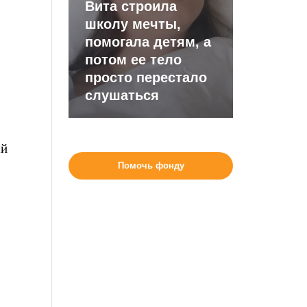
Вита строила
школу мечты,
помогала детям, а
потом ее тело
просто перестало
слушаться
ый
Помочь фонду