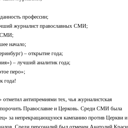
данность профессии;
учший журналист православных СМИ;
 СМИ;
ее начало;
ринбург) – открытие года;
ия») – лучший аналитик года;
тое перо»;
к года!
 отметил антипремиями тех, чья журналистская
 опорочить Православие и Церковь. Среди СМИ была
лец» за непрекращающуюся кампанию против Церкви и
алов. Среди персоналий был отмечен Анатолий Краси