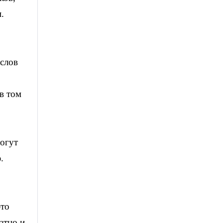
.
 слов
в том
могут
.
это
атно и