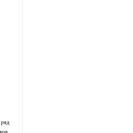
 ряд
ков,