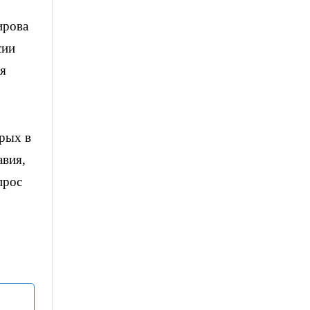
ирова
сии
мя
орых в
авия,
прос