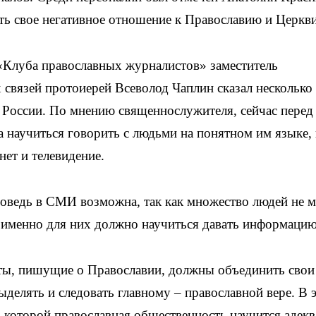
ь свое негативное отношение к Православию и Церкви
 «Клуба православных журналистов» заместитель
связей протоиерей Всеволод Чаплин сказал несколько
 России. По мнению священнослужителя, сейчас перед
а научиться говорить с людьми на понятном им языке, 
нет и телевидение.
поведь в СМИ возможна, так как множество людей не 
 именно для них должно научиться давать информацию
сты, пишущие о Православии, должны объединить свои
ыделять и следовать главному – православной вере. В 
о которой православная общественность научится адекв