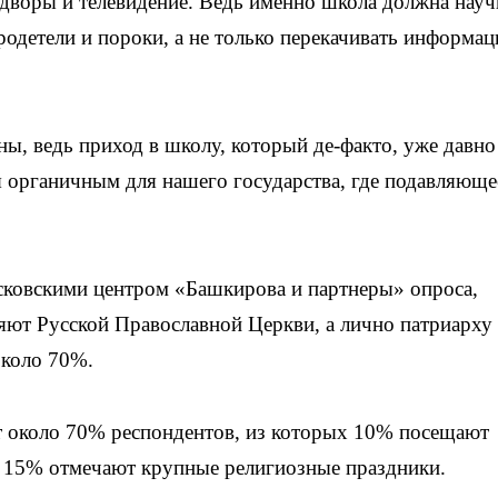
а дворы и телевидение. Ведь именно школа должна науч
родетели и пороки, а не только перекачивать информа
ны, ведь приход в школу, который де-факто, уже давно
ся органичным для нашего государства, где подавляюще
осковскими центром «Башкирова и партнеры» опроса,
ют Русской Православной Церкви, а лично патриарху
около 70%.
 около 70% респондентов, из которых 10% посещают
е 15% отмечают крупные религиозные праздники.