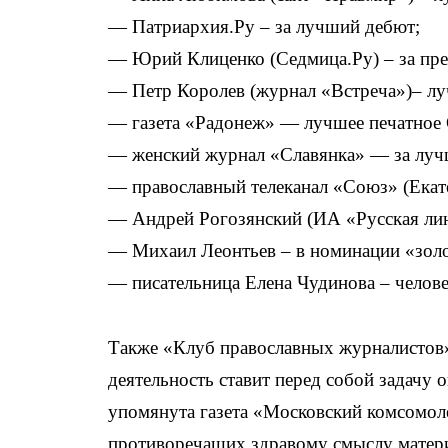
— Патриархия.Ру – за лучший дебют;
— Юрий Клиценко (Седмица.Ру) – за пре
— Петр Королев (журнал «Встреча»)– л
— газета «Радонеж» — лучшее печатное
— женский журнал «Славянка» — за лучш
— православный телеканал «Союз» (Екате
— Андрей Рогозянский (ИА «Русская лин
— Михаил Леонтьев – в номинации «золо
— писательница Елена Чудинова – челове
Также «Клуб православных журналистов»
деятельность ставит перед собой задачу
упомянута газета «Московский комсомо
противоречащих здравому смыслу матери