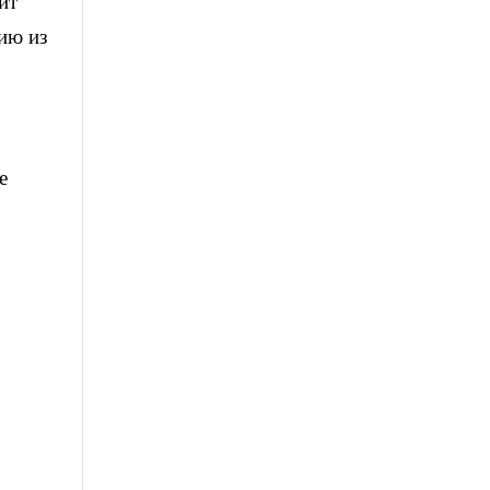
ит
цию из
е