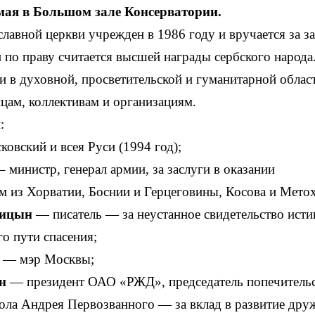
мая в Большом зале Консерватории.
славной церкви учрежден в 1986 году и вручается за з
 по праву считается высшей награды сербского народа
 в духовной, просветительской и гуманитарной облас
цам, коллективам и организациям.
:
овский и всея Руси (1994 год);
– министр, генерал армии, за заслуги в оказании
 из Хорватии, Боснии и Герцеговины, Косова и Мето
еницын
— писатель — за неустанное свидетельство исти
о пути спасения;
в
— мэр Москвы;
ин
— президент ОАО «РЖД», председатель попечитель
тола Андрея Первозванного — за вклад в развитие дру