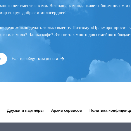
много лет вместе с вами. Вся наша команда живет общим делом и 
мир вокруг добрее и милосерднее!
ое дело можно делать только вместе. Поэтому «Правмир» просит в
ного или мало? Чашка кофе? Это не так много для семейного бюджет
»
На что пойдут мои деньги
Друзья и партнёры
Архив сервисов
Политика конфиденц