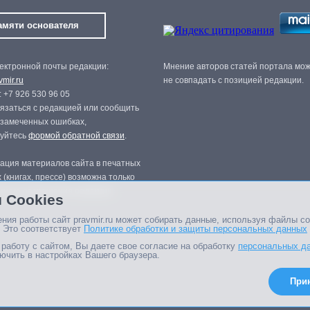
амяти основателя
ектронной почты редакции:
Мнение авторов статей портала мо
mir.ru
не совпадать с позицией редакции.
 +7 926 530 96 05
язаться с редакцией или сообщить
 замеченных ошибках,
зуйтесь
формой обратной связи
.
ация материалов сайта в печатных
 (книгах, прессе) возможна только
нного разрешения редакции.
 Cookies
ния работы сайт pravmir.ru может собирать данные, используя файлы co
 Это соответствует
Политике обработки и защиты персональных данных
работу с сайтом, Вы даете свое согласие на обработку
персональных д
ючить в настройках Вашего браузера.
При