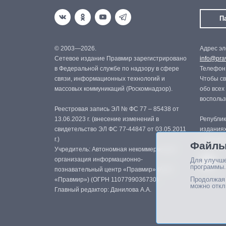
П
© 2003—2026.
Адрес эл
Сетевое издание Правмир зарегистрировано
info@prav
в Федеральной службе по надзору в сфере
Телефон:
связи, информационных технологий и
Чтобы св
массовых коммуникаций (Роскомнадзор).
обо всех
восполь
Реестровая запись ЭЛ № ФС 77 – 85438 от
13.06.2023 г. (внесение изменений в
Републик
свидетельство ЭЛ ФС 77-44847 от 03.05.2011
изданиях
г.)
с письме
Файлы
Учредитель: Автономная некоммерческая
организация информационно-
Для улучше
программы.
познавательный центр «Правмир» (АНО
Продолжая 
«Правмир») (ОГРН 1107799036730)
можно откл
Главный редактор: Данилова А.А.