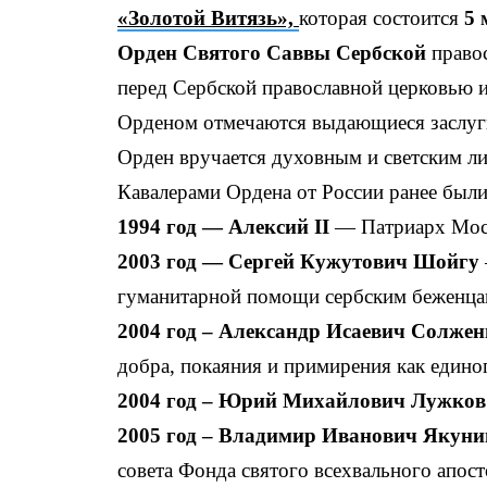
«Золотой Витязь»,
которая состоится
5 
Орден Святого Саввы Сербской
право
перед Сербской православной церковью и
Орденом отмечаются выдающиеся заслуги
Орден вручается духовным и светским ли
Кавалерами Ордена от России ранее были
1994 год — Алексий II
— Патриарх Моск
2003 год — Сергей Кужутович Шойгу
гуманитарной помощи сербским беженцам
2004 год – Александр Исаевич Солж
добра, покаяния и примирения как единог
2004 год – Юрий Михайлович Лужко
2005 год – Владимир Иванович Якун
совета Фонда святого всехвального апос