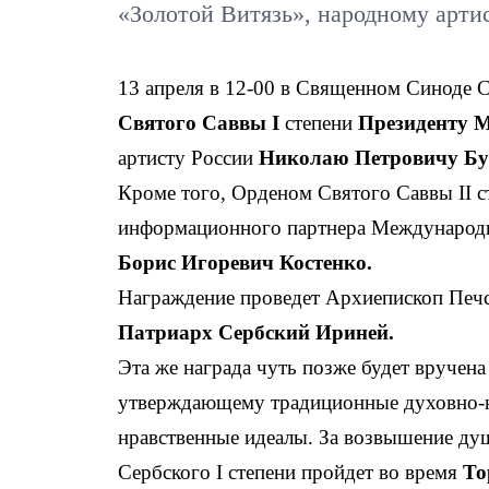
«Золотой Витязь», народному арти
13 апреля в 12-00 в Священном Синоде 
Святого Саввы
I
степени
Президент
у
М
артисту России
Николаю
Петрович
у Бу
Кроме того, Орденом Святого Саввы II с
информационного партнера Международ
Борис Игоревич Костенко.
Награждение проведет Архиепископ Печ
Патриарх Сербский Ириней.
Эта же награда чуть позже будет вруче
утверждающему традиционные духовно-н
нравственные идеалы. За возвышение ду
Сербского I степени пройдет во время
То