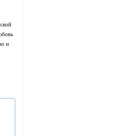
ской
юбовь
во и