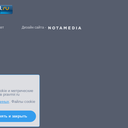
жет
Дизайн сайта -
okie и метрические
в pravmir.ru
анных
. Файлы cookie
нять и закрыть