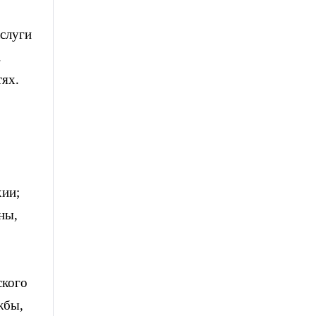
аслуги
.
тях.
хии;
ны,
ского
жбы,