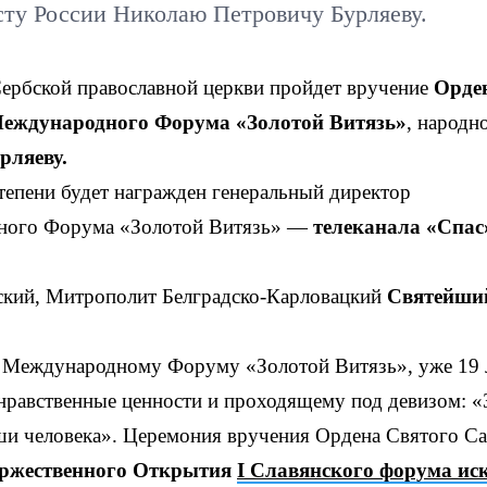
сту России Николаю Петровичу Бурляеву.
Сербской православной церкви пройдет вручение
Орде
еждународного Форума «Золотой Витязь»
, народн
рляеву.
тепени будет награжден генеральный директор
ного Форума «Золотой Витязь» —
телеканала «Спа
ский, Митрополит Белградско-Карловацкий
Святейши
на Международному Форуму «Золотой Витязь», уже 19 
равственные ценности и проходящему под девизом: «
ши человека». Церемония вручения Ордена Святого С
ржественного Открытия
I Славянского форума иск