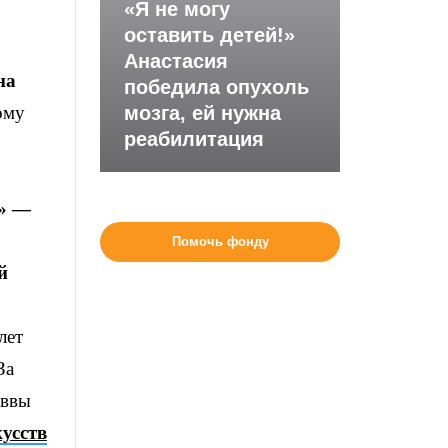
«Я не могу
оставить детей!»
Анастасия
н
а
победила опухоль
ому
мозга, ей нужна
реабилитация
с» —
Помочь фонду
й
лет
За
аввы
усств