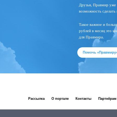
Друзья, Правмир уже 
возможность сделать 
Такое важное и больш
рублей в месяц это м
для Правмира.
Помочь «Правмиру
Рассылка
О портале
Контакты
Партнёрам