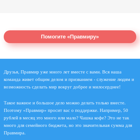
Помогите «Правмиру»
Друзья, Правмир уже много лет вместе с вами. Вся наша
команда живет общим делом и призванием - служение людям и
возможность сделать мир вокруг добрее и милосерднее!
Такое важное и большое дело можно делать только вместе.
Поэтому «Правмир» просит вас о поддержке. Например, 50
рублей в месяц это много или мало? Чашка кофе? Это не так
много для семейного бюджета, но это значительная сумма для
Правмира.