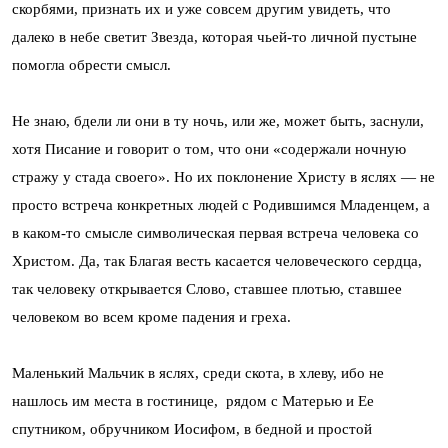
скорбями, признать их и уже совсем другим увидеть, что
далеко в небе светит Звезда, которая чьей-то личной пустыне
помогла обрести смысл.
Не знаю, бдели ли они в ту ночь, или же, может быть, заснули,
хотя Писание и говорит о том, что они «содержали ночную
стражу у стада своего». Но их поклонение Христу в яслях — не
просто встреча конкретных людей с Родившимся Младенцем, а
в каком-то смысле символическая первая встреча человека со
Христом. Да, так Благая весть касается человеческого сердца,
так человеку открывается Слово, ставшее плотью, ставшее
человеком во всем кроме падения и греха.
Маленький Мальчик в яслях, среди скота, в хлеву, ибо не
нашлось им места в гостинице, рядом с Матерью и Ее
спутником, обручником Иосифом, в бедной и простой