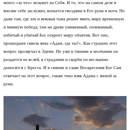
моего «за что» возьмет на Себя. И то, что на самом деле я
вполне себе заслужил, вопьется гвоздями в Его руки и ноги. Но
даже там, где зло и вековая тьма решит явить миру временную
и мнимую победу, там на древе униженный, оплеванный,
избитый и убитый Бог откроет миру объятия. Вот оно,
прошедшее сквозь века «Адам, где ты?». Как страшно этот
вопрос прозвучал в Эдеме. Но уже в тишине и молчании он
раздается из яслей, в страдании и скорби он неслышно
доносится с Креста. И в сиянии и славе Воскресения Бог Сам
отвечает на этот вопрос, также тихо взяв Адама с женой за
руки.