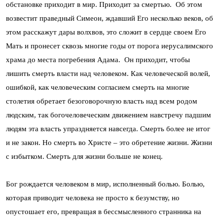
обстановке приходит в мир. Приходит за смертью. Об этом
возвестит праведный Симеон, ждавший Его несколько веков, об
этом расскажут дары волхвов, это сложит в сердце своем Его
Мать и пронесет сквозь многие годы от порога иерусалимского
храма до места погребения Адама. Он приходит, чтобы
лишить смерть власти над человеком. Как человеческой волей,
ошибкой, как человеческим согласием смерть на многие
столетия обретает безоговорочную власть над всем родом
людским, так богочеловеческим движением навстречу падшим
людям эта власть упраздняется навсегда. Смерть более не итог
и не закон. Но смерть во Христе – это обретение жизни. Жизни
с избытком. Смерть для жизни больше не конец.
Бог рождается человеком в мир, исполненный болью. Болью,
которая приводит человека не просто к безумству, но
опустошает его, превращая в бессмысленного странника на