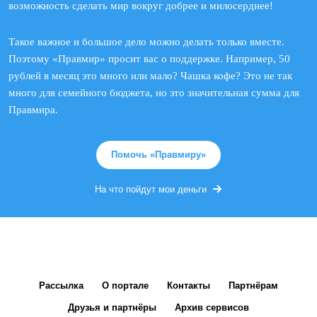
возможность сделать мир вокруг добрее и милосерднее!
Такое важное и большое дело можно делать только вместе.
Поэтому «Правмир» просит вас о поддержке. Например, 50
рублей в месяц это много или мало? Чашка кофе? Это не так
много для семейного бюджета, но это значительная сумма для
Правмира.
Помочь «Правмиру»
На что пойдут мои деньги
Рассылка
О портале
Контакты
Партнёрам
Друзья и партнёры
Архив сервисов