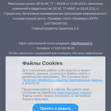
Реестровая запись ЭЛ № ФС 77 – 85438 от 13.06.2023 г. (внесение
изменений в свидетельство ЭЛ ФС 77-44847 от 03.05.2011 г.)
Учредитель: Автономная некоммерческая организация информационно-
познавательный центр «Правмир» (АНО «Правмир») (ОГРН
1107799036730)
Главный редактор: Данилова А.А.
Адрес электронной почты редакции:
info@pravmir.ru
Телефон: +7 926 530 96 05
Чтобы связаться с редакцией или сообщить обо всех замеченных
ошибках, воспользуйтесь
формой обратной связи
.
Файлы Cookies
Републикация материалов сайта в печатных изданиях (книгах, прессе)
Для улучшения работы сайт pravmir.ru может
возможна только с письменного разрешения редакции.
собирать данные, используя файлы cookie и
метрические программы. Это соответствует
Политике обработки и защиты персональных данных
в pravmir.ru
Продолжая работу с сайтом, Вы даете свое
согласие на обработку
персональных данных
.
Файлы cookie можно отключить в настройках
Мнение авторов статей портала может не совпадать с позицией
Вашего браузера.
редакции.
Принять и закрыть