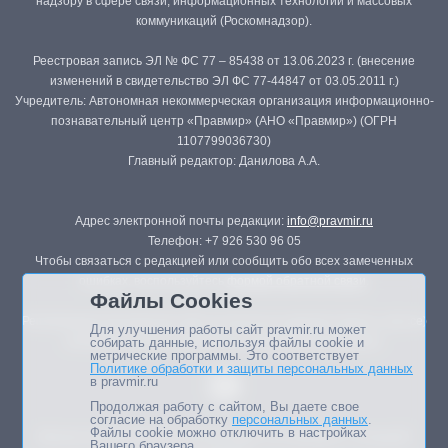
надзору в сфере связи, информационных технологий и массовых
коммуникаций (Роскомнадзор).
Реестровая запись ЭЛ № ФС 77 – 85438 от 13.06.2023 г. (внесение
изменений в свидетельство ЭЛ ФС 77-44847 от 03.05.2011 г.)
Учредитель: Автономная некоммерческая организация информационно-
познавательный центр «Правмир» (АНО «Правмир») (ОГРН
1107799036730)
Главный редактор: Данилова А.А.
Адрес электронной почты редакции:
info@pravmir.ru
Телефон: +7 926 530 96 05
Чтобы связаться с редакцией или сообщить обо всех замеченных
ошибках, воспользуйтесь
формой обратной связи
.
Файлы Cookies
Републикация материалов сайта в печатных изданиях (книгах, прессе)
Для улучшения работы сайт pravmir.ru может
возможна только с письменного разрешения редакции.
собирать данные, используя файлы cookie и
метрические программы. Это соответствует
Политике обработки и защиты персональных данных
в pravmir.ru
Продолжая работу с сайтом, Вы даете свое
согласие на обработку
персональных данных
.
Файлы cookie можно отключить в настройках
Мнение авторов статей портала может не совпадать с позицией
Вашего браузера.