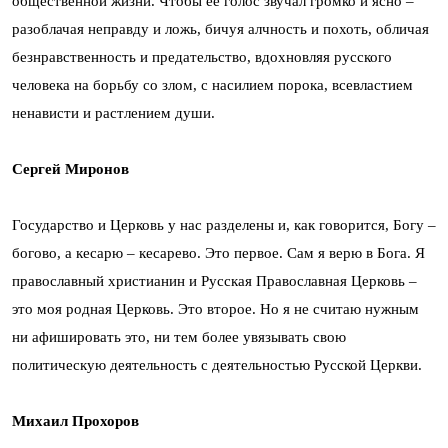
общественной жизни. Чтобы её голос звучал громко и ясно –
разоблачая неправду и ложь, бичуя алчность и похоть, обличая
безнравственность и предательство, вдохновляя русского
человека на борьбу со злом, с насилием порока, всевластием
ненависти и растлением души.
Сергей Миронов
Государство и Церковь у нас разделены и, как говорится, Богу –
богово, а кесарю – кесарево. Это первое. Сам я верю в Бога. Я
православный христианин и Русская Православная Церковь –
это моя родная Церковь. Это второе. Но я не считаю нужным
ни афишировать это, ни тем более увязывать свою
политическую деятельность с деятельностью Русской Церкви.
Михаил Прохоров