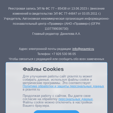
Реестровая запись ЭЛ № ФС 77 – 85438 от 13.06.2023 г. (внесение
изменений в свидетельство ЭЛ ФС 77-44847 от 03.05.2011 г.)
Учредитель: Автономная некоммерческая организация информационно-
познавательный центр «Правмир» (АНО «Правмир») (ОГРН
1107799036730)
Главный редактор: Данилова А.А.
Адрес электронной почты редакции:
info@pravmir.ru
Телефон: +7 926 530 96 05
Чтобы связаться с редакцией или сообщить обо всех замеченных
ошибках, воспользуйтесь
формой обратной связи
.
Файлы Cookies
Републикация материалов сайта в печатных изданиях (книгах, прессе)
Для улучшения работы сайт pravmir.ru может
возможна только с письменного разрешения редакции.
собирать данные, используя файлы cookie и
метрические программы. Это соответствует
Политике обработки и защиты персональных данных
в pravmir.ru
Продолжая работу с сайтом, Вы даете свое
согласие на обработку
персональных данных
.
Файлы cookie можно отключить в настройках
Мнение авторов статей портала может не совпадать с позицией
Вашего браузера.
редакции.