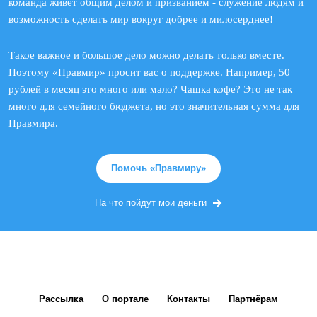
команда живет общим делом и призванием - служение людям и
возможность сделать мир вокруг добрее и милосерднее!
Такое важное и большое дело можно делать только вместе.
Поэтому «Правмир» просит вас о поддержке. Например, 50
рублей в месяц это много или мало? Чашка кофе? Это не так
много для семейного бюджета, но это значительная сумма для
Правмира.
Помочь «Правмиру»
На что пойдут мои деньги
Рассылка
О портале
Контакты
Партнёрам