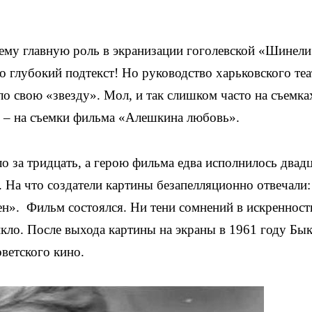
ему главную роль в экранизации гоголевской «Шинели
о глубокий подтекст! Но руководство харьковского теа
ло свою «звезду». Мол, и так слишком часто на съемка
ли – на съемки фильма «Алешкина любовь».
о за тридцать, а герою фильма едва исполнилось двадц
. На что создатели картины безапелляционно отвечали:
ен». Фильм состоялся. Ни тени сомнений в искренност
кло. После выхода картины на экраны в 1961 году Бы
оветского кино.