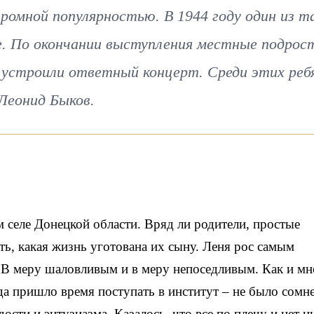
ромной популярностью. В 1944 году один из т
е. По окончании выступления местные подрос
 устроили ответный концерт. Среди этих реб
Леонид Быков.
 селе Донецкой области. Вряд ли родители, простые
ить, какая жизнь уготована их сыну. Леня рос самым
В меру шаловливым и в меру непоседливым. Как и мн
гда пришло время поступать в институт – не было сомн
дости и энтузиазма. Казалось, что все по плечу и нет н