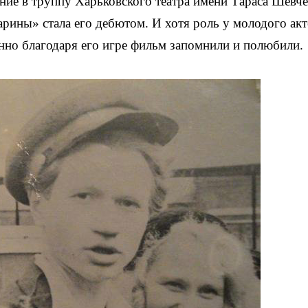
ение в труппу Харьковского театра имени Тараса Шевче
рины» стала его дебютом. И хотя роль у молодого акт
нно благодаря его игре фильм запомнили и полюбили.