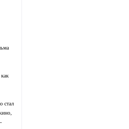
льма
 как
о стал
кино,
-