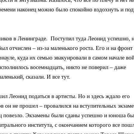
ремени наконец можно было спокойно вздохнуть и по
чиков в Ленинграде. Поступил туда Леонид успешно, 
ыл отчислен – из-за маленького роста. Его и на фронт
арнауле, куда их семью эвакуировали в самом начале во
 исполнилось восемнадцать, никто не поверил – даже
ленький, сказали. И все тут.
ешил Леонид податься в артисты. Но и здесь ждало его
в он не прошел – провалился на вступительных экзаме
нец повезло. Экзамены были сданы успешно и юноша б
атрального института, с окончанием которого все пош