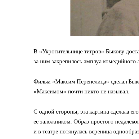
В «Укротительнице тигров» Быкову доста
за ним закрепилось амплуа комедийного 
Фильм «Максим Перепелица» сделал Быко
«Максимом» почти никто не называл.
С одной стороны, эта картина сделала ег
ее заложником. Образ простого недалекого
и в театре потянулась вереница однообра