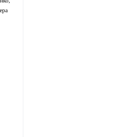
нко,
ера