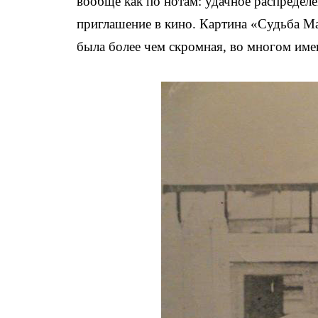
вообще как по нотам: удачное распредел
приглашение в кино. Картина «Судьба Ма
была более чем скромная, во многом име