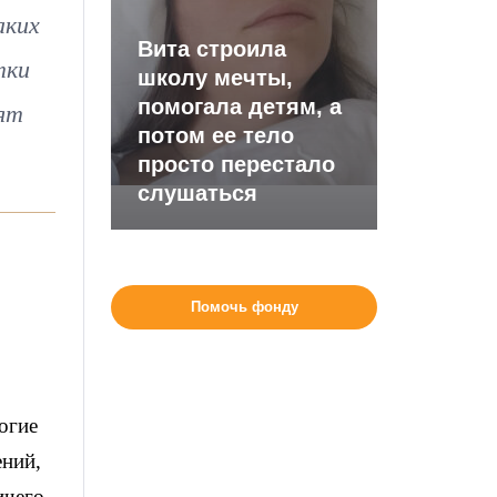
аких
Вита строила
тки
школу мечты,
помогала детям, а
ят
потом ее тело
просто перестало
слушаться
Помочь фонду
огие
ений,
ичего