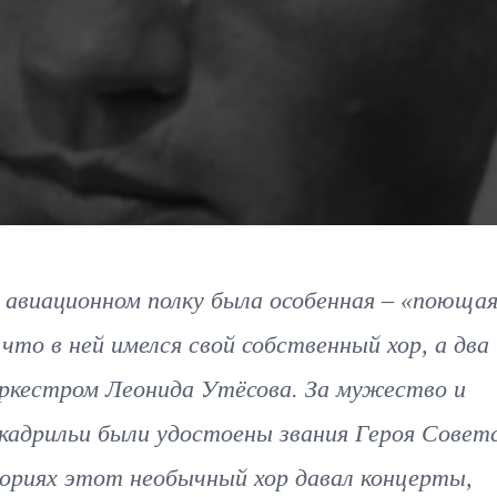
 авиационном полку была особенная – «поюща
 что в ней имелся свой собственный хор, а два
ркестром Леонида Утёсова. За мужество и
эскадрильи были удостоены звания Героя Совет
риях этот необычный хор давал концерты,