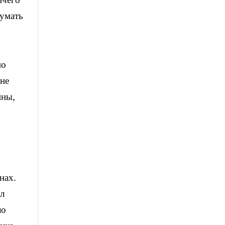
думать
но
 не
йны,
нах.
ыл
ло