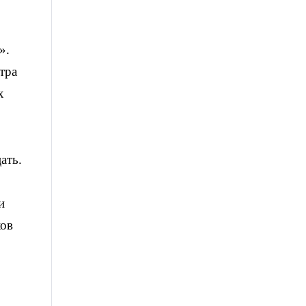
».
тра
х
ать.
и
ков