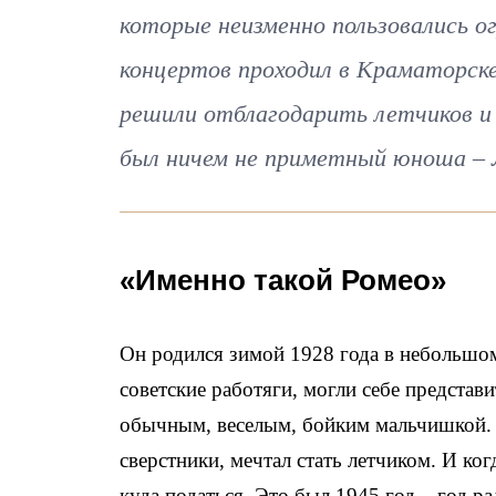
которые неизменно пользовались ог
концертов проходил в Краматорск
решили отблагодарить летчиков и
был ничем не приметный юноша – 
«Именно такой Ромео»
Он родился зимой 1928 года в небольшом
советские работяги, могли себе представ
обычным, веселым, бойким мальчишкой. 
сверстники, мечтал стать летчиком. И ко
куда податься. Это был 1945 год – год ра