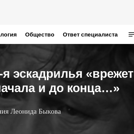
логия
Общество
Ответ специалиста
2-я эскадрилья «врежет
начала и до конца…»
ения Леонида Быкова