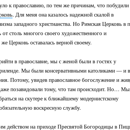
уло к православию, по тем же причинам, что побудили
рковь
. Для меня она казалось надежной скалой в
изма западного христианства. Но Римская Церковь в 
 от столь многого своего художественного и
же Церковь оставалась верной своему.
ийти в православие, мы с женой были в гостях у
ериленде. Мы были консервативными католиками — и 
ения. Потому, увидев православное богослужение и жи
даже позавидовали тому, что там происходит. Но… Мы
раться на скутере к ближайшему модернистскому
 обязательную воскресную службу.
им действом на приходе Пресвятой Богородицы в Пиц