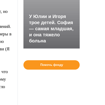
, но
У Юлии и Игоря
трое детей. София
лений.
— самая младшая,
веры в
и она тяжело
больна
ою
ви (Я
Помочь фонду
 что
ому
гло