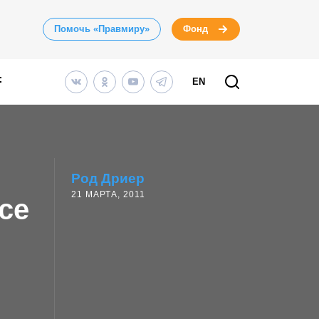
Помочь «Правмиру»
Фонд
EN
Род Дриер
21 МАРТА, 2011
се