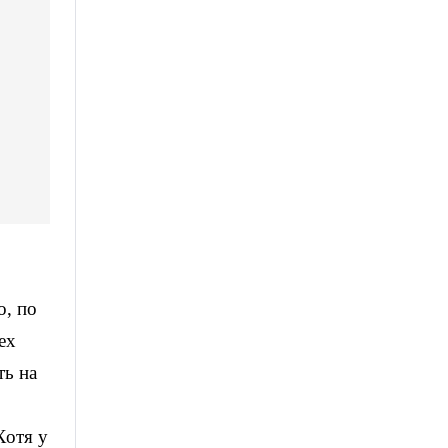
о, по
ех
ть на
Хотя у