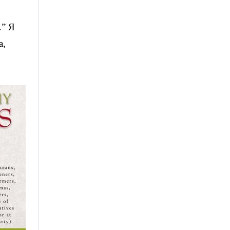
.” Я
а,