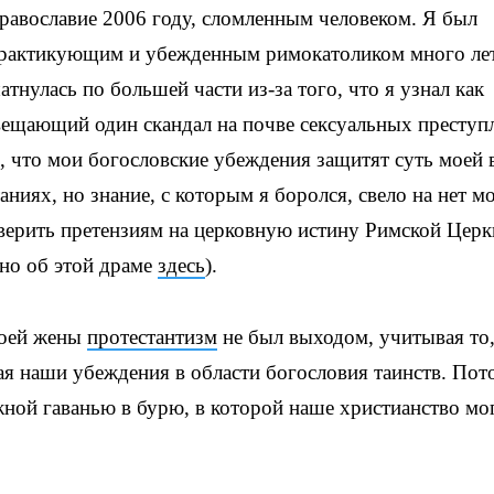
равославие 2006 году, сломленным человеком. Я был
практикующим и убежденным римокатоликом много лет
тнулась по большей части из-за того, что я узнал как
вещающий один скандал на почве сексуальных преступ
, что мои богословские убеждения защитят суть моей 
ниях, но знание, с которым я боролся, свело на нет м
верить претензиям на церковную истину Римской Церк
но об этой драме
здесь
).
моей жены
протестантизм
не был выходом, учитывая то,
ая наши убеждения в области богословия таинств. Пот
жной гаванью в бурю, в которой наше христианство мо