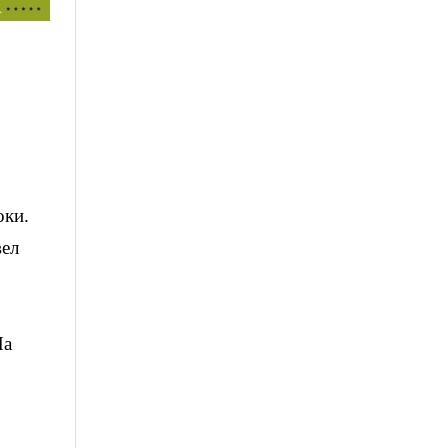
оки.
вел
На