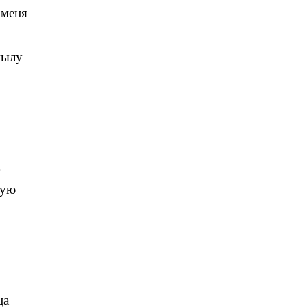
 меня
пылу
в
вую
ца