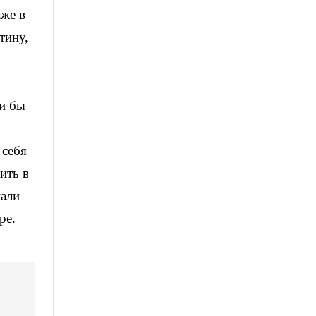
аже в
тину,
ли бы
 себя
ить в
кали
ре.