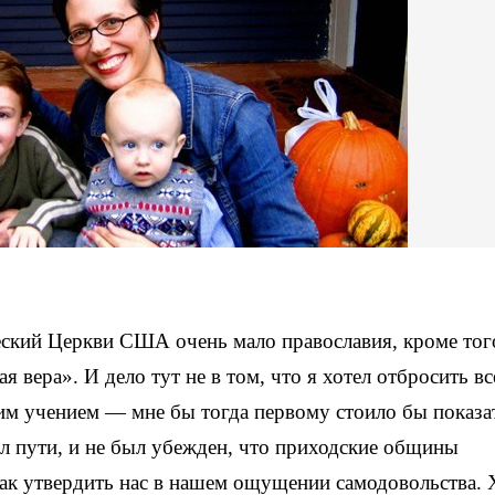
еский Церкви США очень мало православия, кроме тог
я вера». И дело тут не в том, что я хотел отбросить вс
ским учением — мне бы тогда первому стоило бы показа
дел пути, и не был убежден, что приходские общины
как утвердить нас в нашем ощущении самодовольства. 