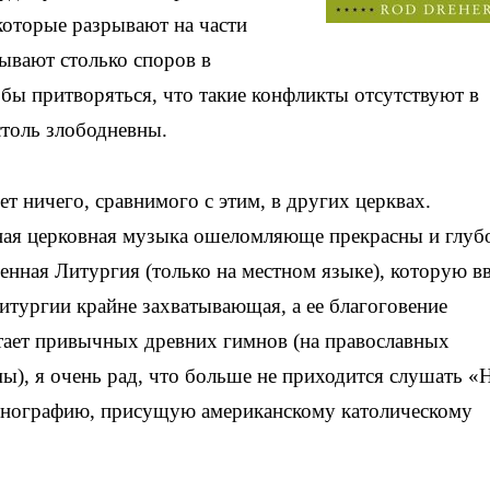
которые разрывают на части
зывают столько споров в
 бы притворяться, что такие конфликты отсутствуют в
столь злободневны.
т ничего, сравнимого с этим, в других церквах.
ная церковная музыка ошеломляюще прекрасны и глуб
енная Литургия (только на местном языке), которую в
литургии крайне захватывающая, а ее благоговение
атает привычных древних гимнов (на православных
), я очень рад, что больше не приходится слушать «
нографию, присущую американскому католическому