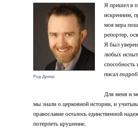
Я пришел в п
искренним, 
моя вера поша
репортер, ос
Я был уверен
любых испыта
способность 
писал подроб
Род Дриер
Для меня и 
мы знали о церковной истории, и учитыв
православие осталось единственной наде
потерпеть крушение.