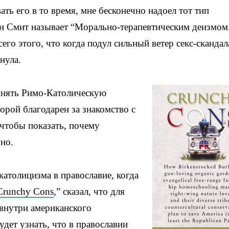
ать его в то время, мне бесконечно надоел тот тип
ан Смит называет “Морально-терапевтическим деизмом
го этого, что когда подул сильный ветер секс-скандал
нула.
ернять Римо-Католическую
орой благодарен за знакомство с
чтобы показать, почему
но.
атолицизма в православие, когда
Crunchy Cons
,” сказал, что для
 внутри американского
дет узнать, что в православии