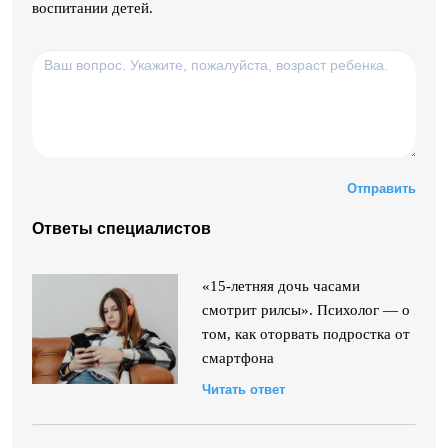
воспитании детей.
Оставьте
это
поле
пустым.
Ответы специалистов
«15-летняя дочь часами
смотрит рилсы». Психолог — о
том, как оторвать подростка от
смартфона
Читать ответ