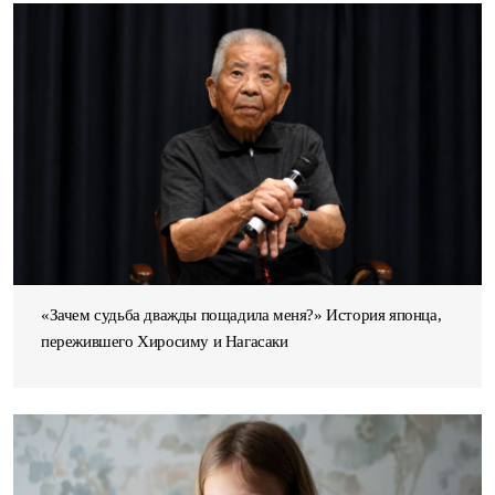
«Зачем судьба дважды пощадила меня?» История японца,
пережившего Хиросиму и Нагасаки