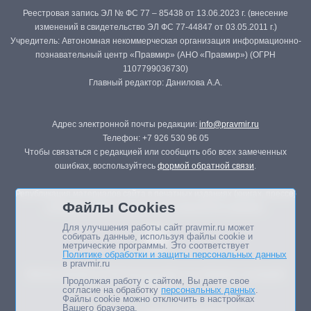
Реестровая запись ЭЛ № ФС 77 – 85438 от 13.06.2023 г. (внесение
изменений в свидетельство ЭЛ ФС 77-44847 от 03.05.2011 г.)
Учредитель: Автономная некоммерческая организация информационно-
познавательный центр «Правмир» (АНО «Правмир») (ОГРН
1107799036730)
Главный редактор: Данилова А.А.
Адрес электронной почты редакции:
info@pravmir.ru
Телефон: +7 926 530 96 05
Чтобы связаться с редакцией или сообщить обо всех замеченных
ошибках, воспользуйтесь
формой обратной связи
.
Републикация материалов сайта в печатных изданиях (книгах, прессе)
Файлы Cookies
возможна только с письменного разрешения редакции.
Для улучшения работы сайт pravmir.ru может
собирать данные, используя файлы cookie и
метрические программы. Это соответствует
Политике обработки и защиты персональных данных
в pravmir.ru
Мнение авторов статей портала может не совпадать с позицией
Продолжая работу с сайтом, Вы даете свое
редакции.
согласие на обработку
персональных данных
.
Файлы cookie можно отключить в настройках
Вашего браузера.