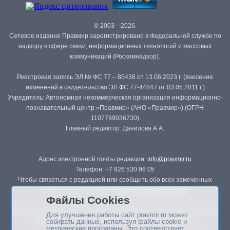
© 2003—2026.
Сетевое издание Правмир зарегистрировано в Федеральной службе по
надзору в сфере связи, информационных технологий и массовых
коммуникаций (Роскомнадзор).
Реестровая запись ЭЛ № ФС 77 – 85438 от 13.06.2023 г. (внесение
изменений в свидетельство ЭЛ ФС 77-44847 от 03.05.2011 г.)
Учредитель: Автономная некоммерческая организация информационно-
познавательный центр «Правмир» (АНО «Правмир») (ОГРН
1107799036730)
Главный редактор: Данилова А.А.
Адрес электронной почты редакции:
info@pravmir.ru
Телефон: +7 926 530 96 05
Чтобы связаться с редакцией или сообщить обо всех замеченных
ошибках, воспользуйтесь
формой обратной связи
.
Файлы Cookies
Републикация материалов сайта в печатных изданиях (книгах, прессе)
Для улучшения работы сайт pravmir.ru может
возможна только с письменного разрешения редакции.
собирать данные, используя файлы cookie и
метрические программы. Это соответствует