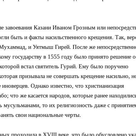
е завоевания Казани Иваном Грозным или непосредст
огли быть и факты насильственного крещения. Так, вер
Мухам­мад, и Уятмыш Гирей. После же непосредственн
скому государству в 1555 году было принято решение 
 которой встал святитель Гурий. Ему было поручено
которая призывала не совершать крещение насильно, н
 иноверцев. Однако известно, что христианизация
бо; что же касается народов, которые ранее находилис
ись мусульманами, то их религиозность даже с принятие
анять свои национальные черты.
ных проходила в XVIII веке, что было обусловлено ук