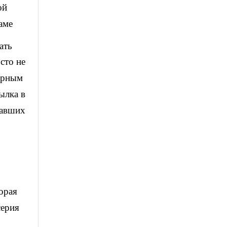
ой
аме
ать
сто не
верным
ылка в
вавших
орая
серия