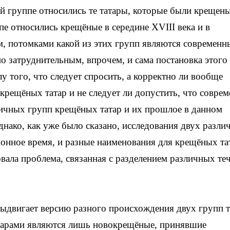
 группе относились те татары, которые были крещены
пе относились крещёные в середине XVIII века и в
, потомками какой из этих групп являются современн
о затруднительным, впрочем, и сама постановка этого
у того, что следует спросить, а корректно ли вообще
крещёных татар и не следует ли допустить, что совре
ичных групп крещёных татар и их прошлое в данном
днако, как уже было сказано, исследования двух разл
ионное время, и разные наименования для крещёных та
овала проблема, связанная с разделением различных те
ыдвигает версию разного происхождения двух групп т
атарами являются лишь новокрещёные, принявшие