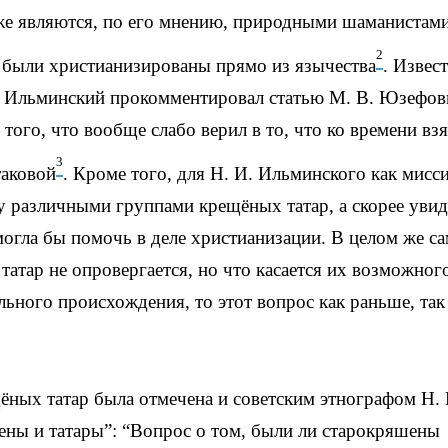
 же являются, по его мнению, природными шаманистам
2
 были христианизированы прямо из язычества
. Извес
И. Ильминский прокомментировал статью М. В. Юзефов
 того, что вообще слабо верил в то, что ко времени вз
3
таковой
. Кроме того, для Н. И. Ильминского как мисс
 различными группами крещёных татар, а скорее увид
огла бы помочь в деле христианизации. В целом же са
татар не опровергается, но что касается их возможног
ьного происхождения, то этот вопрос как раньше, так
ных татар была отмечена и советским этнографом Н. 
ены и татары”: “Вопрос о том, были ли старокряшены