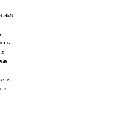
т нам
у.
кать
но
чае
ся к
ных