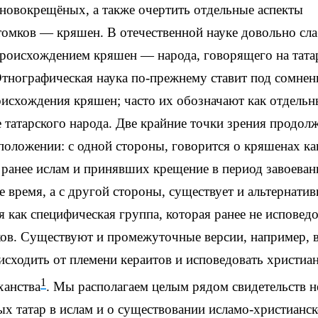
новокрещёных, а также очертить отдельные аспекты
томков — кряшен. В отечественной науке довольно сл
происхождением кряшен — народа, говорящего на тата
тнографическая наука по-прежнему ставит под сомнен
оисхождения кряшен; часто их обозначают как отдель
 татарского народа. Две крайние точки зрения продол
положении: с одной стороны, говорится о кряшенах ка
ранее ислам и принявших крещение в период завоеван
время, а с другой стороны, существует и альтернатив
 как специфическая группа, которая ранее не исповед
ков. Существуют и промежуточные версии, например, 
сходить от племени кераитов и исповедовать христиа
1
ханства
. Мы располагаем целым рядом свидетельств н
ых татар в ислам и о существовании исламо-христианс