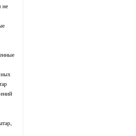
 не
ые
менные
ичных
тар
чений
атар,