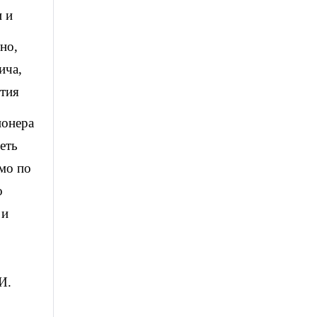
и и
тно,
ича,
ятия
ионера
еть
мо по
о
 и
И.