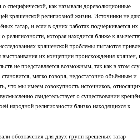
 и о специфической, как называли дореволюционные
щей кряшенской религиозной жизни. Источники не даю
ных татар, и если в одних работах подчёркивается их
т о религиозности, которая находится ближе к язычеств
 исследованиях кряшенской проблемы пытаются привле
я выстраивания их концепции происхождения кряшен, 
льств не представляется возможным, так как в этом слу
становится, мягко говоря, недостаточно объёмным и
ь, что мы имеем совокупность источников, относящих
вусмысленно свидетельствует о существовании крещё
своей народной религиозности близко находящихся к
али обозначения для двух групп крещёных татар —