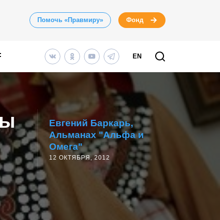
Помочь «Правмиру»
Фонд
EN
ры
Евгений Баркарь
Альманах "Альфа и
Омега"
12 ОКТЯБРЯ, 2012