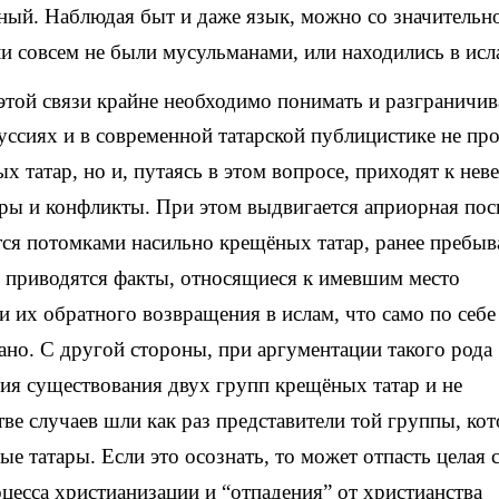
ный. Наблюдая быт и даже язык, можно со значительн
или совсем не были мусульманами, или находились в исл
 этой связи крайне необходимо понимать и разграничив
куссиях и в современной татарской публицистике не про
 татар, но и, путаясь в этом вопросе, приходят к не
ры и конфликты. При этом выдвигается априорная пос
тся потомками насильно крещёных татар, ранее пребы
зы приводятся факты, относящиеся к имевшим место
и их обратного возвращения в ислам, что само по себе
зано. С другой стороны, при аргументации такого рода
ия существования двух групп крещёных татар и не
тве случаев шли как раз представители той группы, кот
 татары. Если это осознать, то может отпасть целая 
есса христианизации и “от­па­дения” от христианства