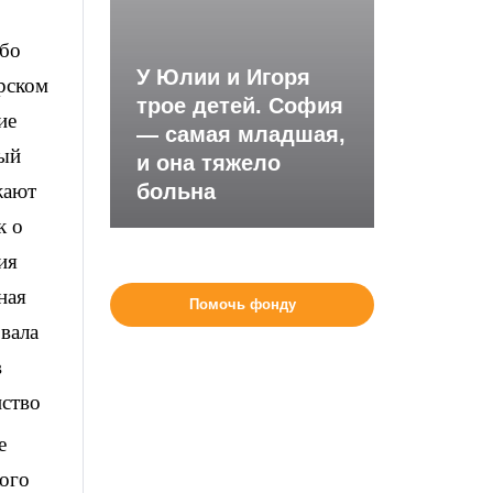
або
У Юлии и Игоря
рском
трое детей. София
ие
— самая младшая,
ный
и она тяжело
жают
больна
к о
ия
ная
Помочь фонду
овала
в
нство
е
кого