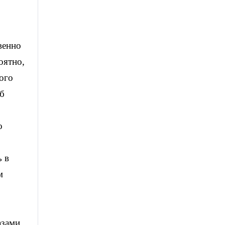
венно
оятно,
ого
об
о
ь в
м
азами