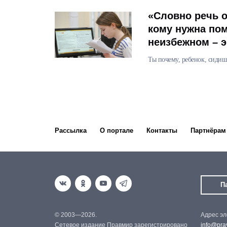
«Словно речь о
кому нужна пом
неизбежном – 
Ты почему, ребенок, сидишь
Рассылка
О портале
Контакты
Партнёрам
П
© 2003—2026.
Адрес эл
Сетевое издание Правмир зарегистрировано
info@prav