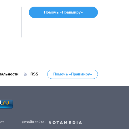
Помочь «Правмиру»
иальности
RSS
Помочь «Правмиру»
жет
Дизайн сайта -