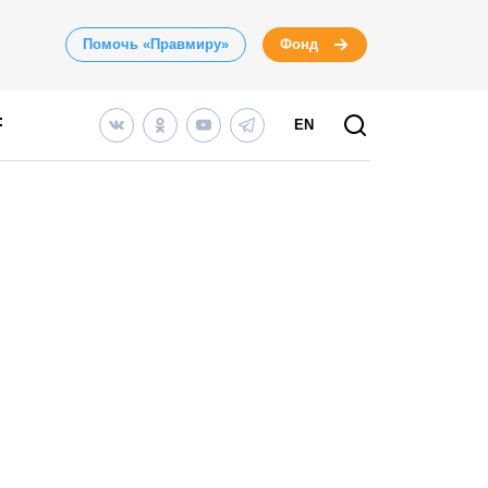
Помочь «Правмиру»
Фонд
EN