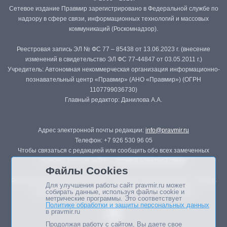
Сетевое издание Правмир зарегистрировано в Федеральной службе по
надзору в сфере связи, информационных технологий и массовых
коммуникаций (Роскомнадзор).
Реестровая запись ЭЛ № ФС 77 – 85438 от 13.06.2023 г. (внесение
изменений в свидетельство ЭЛ ФС 77-44847 от 03.05.2011 г.)
Учредитель: Автономная некоммерческая организация информационно-
познавательный центр «Правмир» (АНО «Правмир») (ОГРН
1107799036730)
Главный редактор: Данилова А.А.
Адрес электронной почты редакции:
info@pravmir.ru
Телефон: +7 926 530 96 05
Чтобы связаться с редакцией или сообщить обо всех замеченных
ошибках, воспользуйтесь
формой обратной связи
.
Файлы Cookies
Републикация материалов сайта в печатных изданиях (книгах, прессе)
Для улучшения работы сайт pravmir.ru может
возможна только с письменного разрешения редакции.
собирать данные, используя файлы cookie и
метрические программы. Это соответствует
Политике обработки и защиты персональных данных
в pravmir.ru
Продолжая работу с сайтом, Вы даете свое