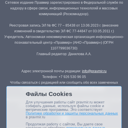
Сетевое издание Правмир зарегистрировано в Федеральной службе по
надзору в сфере связи, информационных технологий и массовых
коммуникаций (Роскомнадзор).
Реестровая запись ЭЛ № ФС 77 – 85438 от 13.06.2023 г. (внесение
изменений в свидетельство ЭЛ ФС 77-44847 от 03.05.2011 г.)
Учредитель: Автономная некоммерческая организация информационно-
познавательный центр «Правмир» (АНО «Правмир») (ОГРН
1107799036730)
Главный редактор: Данилова А.А.
Адрес электронной почты редакции:
info@pravmir.ru
Телефон: +7 926 530 96 05
Чтобы связаться с редакцией или сообщить обо всех замеченных
ошибках, воспользуйтесь
формой обратной связи
.
Файлы Cookies
Републикация материалов сайта в печатных изданиях (книгах, прессе)
Для улучшения работы сайт pravmir.ru может
возможна только с письменного разрешения редакции.
собирать данные, используя файлы cookie и
метрические программы. Это соответствует
Политике обработки и защиты персональных данных
в pravmir.ru
Продолжая работу с сайтом, Вы даете свое
согласие на обработку
персональных данных
.