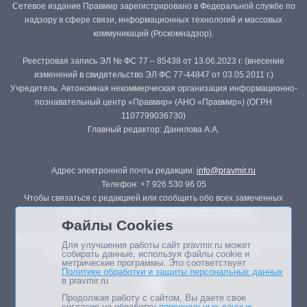
Сетевое издание Правмир зарегистрировано в Федеральной службе по
надзору в сфере связи, информационных технологий и массовых
коммуникаций (Роскомнадзор).
Реестровая запись ЭЛ № ФС 77 – 85438 от 13.06.2023 г. (внесение
изменений в свидетельство ЭЛ ФС 77-44847 от 03.05.2011 г.)
Учредитель: Автономная некоммерческая организация информационно-
познавательный центр «Правмир» (АНО «Правмир») (ОГРН
1107799036730)
Главный редактор: Данилова А.А.
Адрес электронной почты редакции:
info@pravmir.ru
Телефон: +7 926 530 96 05
Чтобы связаться с редакцией или сообщить обо всех замеченных
ошибках, воспользуйтесь
формой обратной связи
.
Файлы Cookies
Републикация материалов сайта в печатных изданиях (книгах, прессе)
Для улучшения работы сайт pravmir.ru может
возможна только с письменного разрешения редакции.
собирать данные, используя файлы cookie и
метрические программы. Это соответствует
Политике обработки и защиты персональных данных
в pravmir.ru
Продолжая работу с сайтом, Вы даете свое
согласие на обработку
персональных данных
.