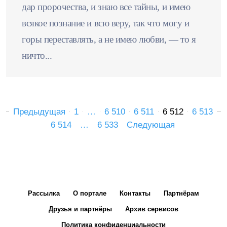
дар пророчества, и знаю все тайны, и имею
всякое познание и всю веру, так что могу и
горы переставлять, а не имею любви, — то я
ничто...
Предыдущая
1
…
6 510
6 511
6 512
6 513
6 514
…
6 533
Следующая
Рассылка
О портале
Контакты
Партнёрам
Друзья и партнёры
Архив сервисов
Политика конфиденциальности