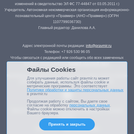
изменений в свидетельство ЭЛ ФС 77-44847 от 03.05.2011 г.)
Учредитель: Автономная некоммерческая организация информационно-
познавательный центр «Правмир» (АНО «Правмир») (ОГРН
1107799036730)
Главный редактор: Данилова А.А.
Адрес электронной почты редакции:
info@pravmir.ru
Телефон: +7 926 530 96 05
Чтобы связаться с редакцией или сообщить обо всех замеченных
ошибках, воспользуйтесь
формой обратной связи
.
Файлы Cookies
Републикация материалов сайта в печатных изданиях (книгах, прессе)
Для улучшения работы сайт pravmir.ru может
возможна только с письменного разрешения редакции.
собирать данные, используя файлы cookie и
метрические программы. Это соответствует
Политике обработки и защиты персональных данных
в pravmir.ru
Продолжая работу с сайтом, Вы даете свое
согласие на обработку
персональных данных
.
Файлы cookie можно отключить в настройках
Мнение авторов статей портала может не совпадать с позицией
Вашего браузера.
редакции.
Принять и закрыть
Дизайн сайта -