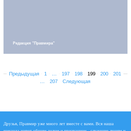
Редакция "Правмира"
Предыдущая
1
…
197
198
199
200
201
…
207
Следующая
Друзья, Правмир уже много лет вместе с вами. Вся наша
команда живет общим делом и призванием - служение людям и