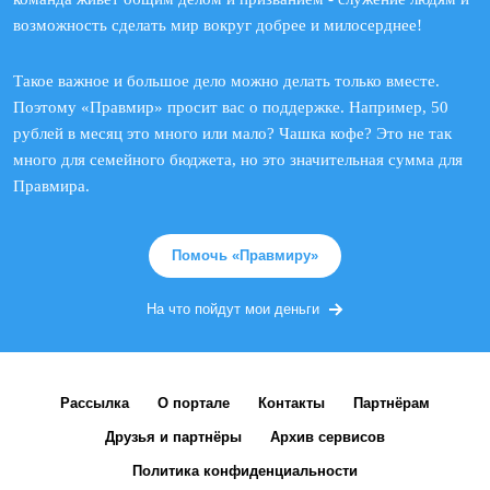
возможность сделать мир вокруг добрее и милосерднее!
Такое важное и большое дело можно делать только вместе.
Поэтому «Правмир» просит вас о поддержке. Например, 50
рублей в месяц это много или мало? Чашка кофе? Это не так
много для семейного бюджета, но это значительная сумма для
Правмира.
Помочь «Правмиру»
На что пойдут мои деньги
Рассылка
О портале
Контакты
Партнёрам
Друзья и партнёры
Архив сервисов
Политика конфиденциальности