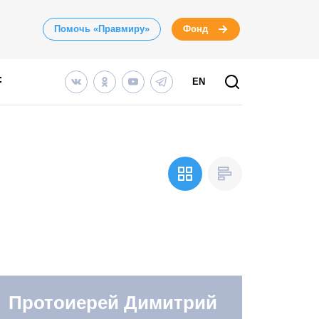
Помочь «Правмиру»
Фонд
EN
Протоиерей Димитрий