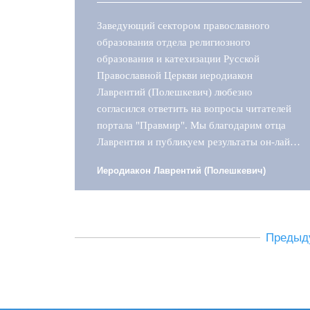
Заведующий сектором православного
образования отдела религиозного
образования и катехизации Русской
Православной Церкви иеродиакон
Лаврентий (Полешкевич) любезно
согласился ответить на вопросы читателей
портала "Правмир". Мы благодарим отца
Лаврентия и публикуем результаты он-лайн
интервью.
Иеродиакон Лаврентий (Полешкевич)
Предыд