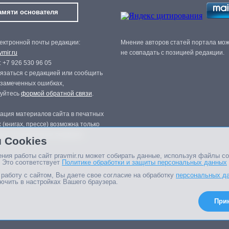
амяти основателя
ектронной почты редакции:
Мнение авторов статей портала мо
mir.ru
не совпадать с позицией редакции.
 +7 926 530 96 05
язаться с редакцией или сообщить
 замеченных ошибках,
зуйтесь
формой обратной связи
.
ация материалов сайта в печатных
 (книгах, прессе) возможна только
нного разрешения редакции.
 Cookies
ния работы сайт pravmir.ru может собирать данные, используя файлы co
 Это соответствует
Политике обработки и защиты персональных данных
работу с сайтом, Вы даете свое согласие на обработку
персональных д
ючить в настройках Вашего браузера.
При