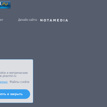
жет
Дизайн сайта -
okie и метрические
в pravmir.ru
анных
. Файлы cookie
нять и закрыть