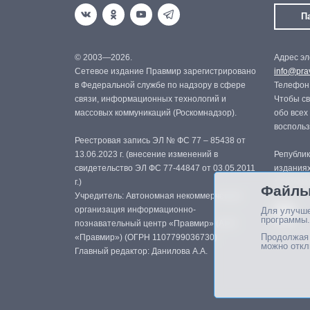
П
© 2003—2026.
Адрес эл
Сетевое издание Правмир зарегистрировано
info@prav
в Федеральной службе по надзору в сфере
Телефон:
связи, информационных технологий и
Чтобы св
массовых коммуникаций (Роскомнадзор).
обо всех
восполь
Реестровая запись ЭЛ № ФС 77 – 85438 от
13.06.2023 г. (внесение изменений в
Републик
свидетельство ЭЛ ФС 77-44847 от 03.05.2011
изданиях
г.)
с письме
Файлы
Учредитель: Автономная некоммерческая
организация информационно-
Для улучше
программы.
познавательный центр «Правмир» (АНО
Продолжая 
«Правмир») (ОГРН 1107799036730)
можно откл
Главный редактор: Данилова А.А.