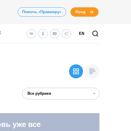
Помочь «Правмиру»
Фонд
EN
Все рубрики
вь уже все