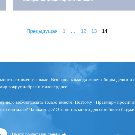
Предыдущая
1
…
12
13
14
много лет вместе с вами. Вся наша команда живет общим делом и 
мир вокруг добрее и милосерднее!
ое дело можно делать только вместе. Поэтому «Правмир» просит в
ного или мало? Чашка кофе? Это не так много для семейного бюджет
»
На что пойдут мои деньги