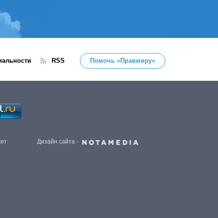
иальности
RSS
Помочь «Правмиру»
жет
Дизайн сайта -