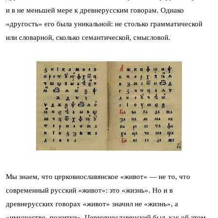
и в не меньшей мере к древнерусским говорам. Однако
«другость» его была уникальной: не столько грамматической
или словарной, сколько семантической, смысловой.
Мы знаем, что церковнославянское «живот» — не то, что
современный русский «живот»: это «жизнь». Но и в
древнерусских говорах «живот» значил не «жизнь», а
«имущество, пожитки». Церковнославянский был, как об этом