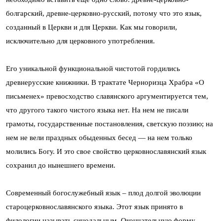
болгарский, древне-церковно-русский, потому что это язык,
созданный в Церкви и для Церкви. Как мы говорили,
исключительно для церковного употребления.
Его уникальной функциональной чистотой гордились
древнерусские книжники. В трактате Черноризца Храбра «О
письменех» превосходство славянского аргументируется тем,
что другого такого чистого языка нет. На нем не писали
грамоты, государственные постановления, светскую поэзию; на
нем не вели праздных обыденных бесед — на нем только
молились Богу. И это свое свойство церковнославянский язык
сохранил до нынешнего времени.
Современный богослужебный язык – плод долгой эволюции
староцерковнославянского языка. Этот язык принято в
филологии называть синодальным. Окончательную форму,