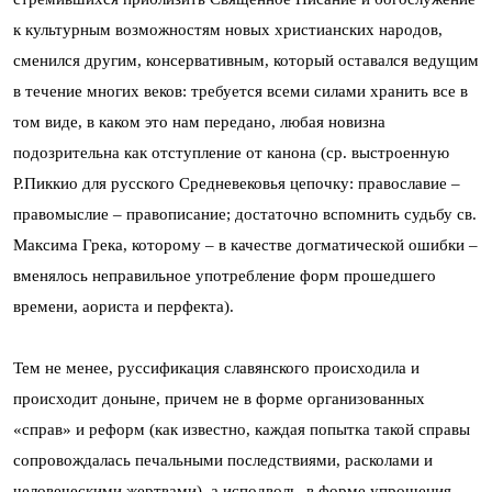
к культурным возможностям новых христианских народов,
сменился другим, консервативным, который оставался ведущим
в течение многих веков: требуется всеми силами хранить все в
том виде, в каком это нам передано, любая новизна
подозрительна как отступление от канона (ср. выстроенную
Р.Пиккио для русского Средневековья цепочку: православие –
правомыслие – правописание; достаточно вспомнить судьбу св.
Максима Грека, которому – в качестве догматической ошибки –
вменялось неправильное употребление форм прошедшего
времени, аориста и перфекта).
Тем не менее, руссификация славянского происходила и
происходит доныне, причем не в форме организованных
«справ» и реформ (как известно, каждая попытка такой справы
сопровождалась печальными последствиями, расколами и
человеческими жертвами), а исподволь, в форме упрощения