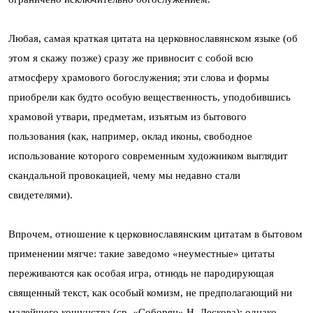
Любая, самая краткая цитата на церковнославянском языке (об
этом я скажу позже) сразу же привносит с собой всю
атмосферу храмового богослужения; эти слова и формы
приобрели как будто особую вещественность, уподобившись
храмовой утвари, предметам, изъятым из бытового
пользования (как, например, оклад иконы, свободное
использование которого современным художником выглядит
скандальной провокацией, чему мы недавно стали
свидетелями).
Впрочем, отношение к церковнославянским цитатам в бытовом
применении мягче: такие заведомо «неуместные» цитаты
переживаются как особая игра, отнюдь не пародирующая
священный текст, как особый комизм, не предполагающий ни
малейшего кощунства (ср. «Соборян» Н. Лескова); однако