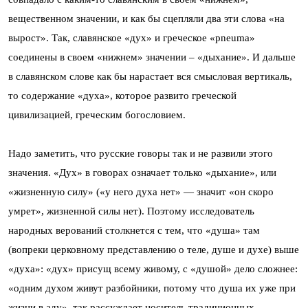
вещественном значении, и как бы сцепляли два эти слова «на
вырост». Так, славянское «дух» и греческое «pneuma»
соединены в своем «нижнем» значении – «дыхание». И дальше
в славянском слове как бы нарастает вся смысловая вертикаль,
то содержание «духа», которое развито греческой
цивилизацией, греческим богословием.
Надо заметить, что русские говоры так и не развили этого
значения. «Дух» в говорах означает только «дыхание», или
«жизненную силу» («у него духа нет» — значит «он скоро
умрет», жизненной силы нет). Поэтому исследователь
народных верований столкнется с тем, что «душа» там
(вопреки церковному представлению о теле, душе и духе) выше
«духа»: «дух» присущ всему живому, с «душой» дело сложнее:
«одним духом живут разбойники, потому что душа их уже при
жизни в аду», так рассуждает носитель традиционных