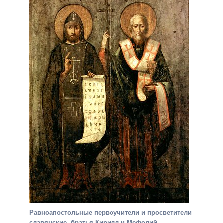
Равноапостольные первоучители и просветители
славянские, братья Кирилл и Мефодий