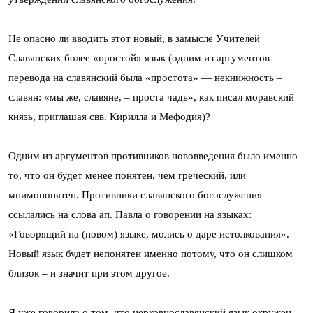
Не опасно ли вводить этот новый, в замысле Учителей
Славянских более «простой» язык (одним из аргументов
перевода на славянский была «простота» — некнижность –
славян: «мы же, славяне, – проста чадь», как писал моравский
князь, приглашая свв. Кирилла и Мефодия)?
Одним из аргументов противников нововведения было именно
то, что он будет менее понятен, чем греческий, или
мнимопонятен. Противники славянского богослужения
ссылались на слова ап. Павла о говорении на языках:
«Говорящий на (новом) языке, молись о даре истолкования».
Новый язык будет непонятен именно потому, что он слишком
близок – и значит при этом другое.
Я уже говорила о том, что церковнославянский язык окружен