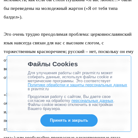
бы переведены на молодежный жаргон («Я от тебя типа
балдел»).
Это очень трудно преодолимая проблема: церковнославянский
язык навсегда связан для нас с высоким слогом, с
торжественным красноречием; русский – нет, поскольку он ему
отдал эту область. Кроме того, все церковнославянские слова,
Файлы Cookies
вопреки их реальному значению, всегда воспринимаются как
Для улучшения работы сайт pravmir.ru может
собирать данные, используя файлы cookie и
отвлеченные.
метрические программы. Это соответствует
Политике обработки и защиты персональных данных
в pravmir.ru
«Ворота» — это простые ворота, предмет обихода: «врат» в
Продолжая работу с сайтом, Вы даете свое
согласие на обработку
персональных данных
.
обиходе нет, «врата» располагаются в иной, умопостигаемой
Файлы cookie можно отключить в настройках
Вашего браузера.
или символической реальности (хотя вопреки всему откуда-то
Принять и закрыть
появился футбольный «вратарь»). «Глаза» — это физические
глаза, «очи» — это скорее всего очи нематериальные («очи
ума») или необычайно прекрасные одухотворенные глаза.