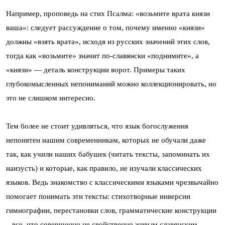
Например, проповедь на стих Псалма: «возьмите врата князи
ваша»: следует рассуждение о том, почему именно «князи»
должны «взять врата», исходя из русских значений этих слов,
тогда как «возьмите» значит по-славянски «поднимите», а
«князи» — деталь конструкции ворот. Примеры таких
глубокомысленных непониманий можно коллекционировать, но
это не слишком интересно.
Тем более не стоит удивляться, что язык богослужения
непонятен нашим современникам, которых не обучали даже
так, как учили наших бабушек (читать тексты, запоминать их
наизусть) и которые, как правило, не изучали классических
языков. Ведь знакомство с классическими языками чрезвычайно
помогает понимать эти тексты: стихотворные инверсии
гимнографии, перестановки слов, грамматические конструкции
– все, что совершенно не свойственно живым славянским