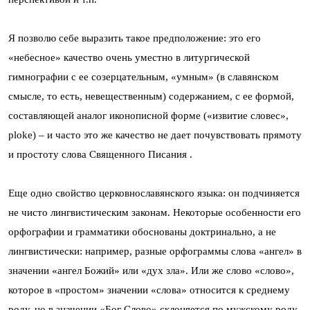
Я позволю себе выразить такое предположение: это его
«небесное» качество очень уместно в литургической
гимнографии с ее созерцательным, «умным» (в славянском
смысле, то есть, невещественным) содержанием, с ее формой,
составляющей аналог иконописной форме («извитие словес»,
ploke) – и часто это же качество не дает почувствовать прямоту
и простоту слова Священного Писания .
Еще одно свойство церковнославянского языка: он подчиняется
не чисто лингвистическим законам. Некоторые особенности его
орфографии и грамматики обоснованы доктринально, а не
лингвистически: например, разные орфограммы слова «ангел» в
значении «ангел Божий» или «дух зла». Или же слово «слово»,
которое в «простом» значении «слова» относится к среднему
роду, но в значении «Бог Слово» склоняется по мужскому роду,