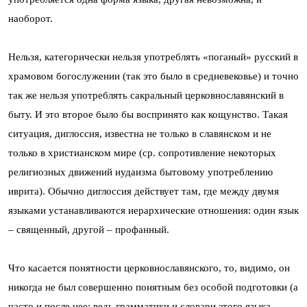
наоборот.
Нельзя, категорически нельзя употреблять «поганый» русский в
храмовом богослужении (так это было в средневековье) и точно
так же нельзя употреблять сакральный церковнославянский в
быту. И это второе было бы воспринято как кощунство. Такая
ситуация, диглоссия, известна не только в славянском и не
только в христианском мире (ср. сопротивление некоторых
религиозных движений иудаизма бытовому употреблению
иврита). Обычно диглоссия действует там, где между двумя
языками устанавливаются иерархические отношения: один язык
– священный, другой – профанный.
Что касается понятности церковнославянского, то, видимо, он
никогда не был совершенно понятным без особой подготовки (а
часто и после нее: ведь грамматики и словари этого языка