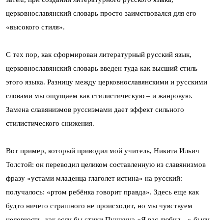
церковнославянский словарь просто заимствовался для его
«высокого стиля».
С тех пор, как сформирован литературный русский язык,
церковнославянский словарь введен туда как высший стиль
этого языка. Разницу между церковнославянскими и русскими
словами мы ощущаем как стилистическую – и жанровую.
Замена славянизмов руссизмами дает эффект сильного
стилистического снижения.
Вот пример, который приводил мой учитель, Никита Ильич
Толстой: он переводил целиком составленную из славянизмов
фразу «устами младенца глаголет истина» на русский:
получалось: «ртом ребёнка говорит правда». Здесь еще как
будто ничего страшного не происходит, но мы чувствуем
неловкость, как если бы стихи Пушкина «Я вас любил…» были