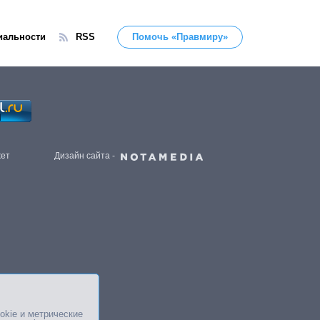
иальности
RSS
Помочь «Правмиру»
жет
Дизайн сайта -
okie и метрические