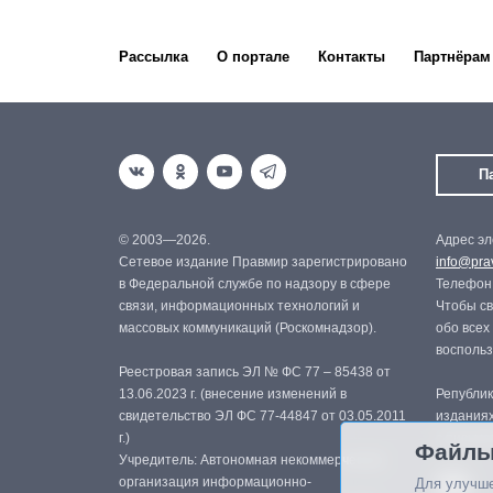
Рассылка
О портале
Контакты
Партнёрам
П
© 2003—2026.
Адрес эл
Сетевое издание Правмир зарегистрировано
info@prav
в Федеральной службе по надзору в сфере
Телефон:
связи, информационных технологий и
Чтобы св
массовых коммуникаций (Роскомнадзор).
обо всех
восполь
Реестровая запись ЭЛ № ФС 77 – 85438 от
13.06.2023 г. (внесение изменений в
Републик
свидетельство ЭЛ ФС 77-44847 от 03.05.2011
изданиях
г.)
с письме
Файлы
Учредитель: Автономная некоммерческая
организация информационно-
Для улучше