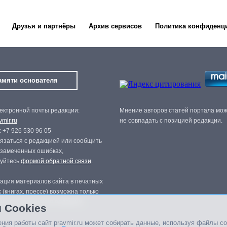
Друзья и партнёры
Архив сервисов
Политика конфиденц
амяти основателя
ектронной почты редакции:
Мнение авторов статей портала мо
mir.ru
не совпадать с позицией редакции.
 +7 926 530 96 05
язаться с редакцией или сообщить
 замеченных ошибках,
зуйтесь
формой обратной связи
.
ация материалов сайта в печатных
 (книгах, прессе) возможна только
нного разрешения редакции.
 Cookies
ния работы сайт pravmir.ru может собирать данные, используя файлы co