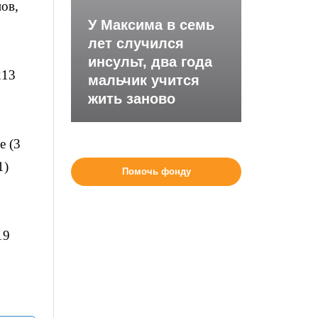
ов,
У Максима в семь
лет случился
инсульт, два года
213
мальчик учится
жить заново
е (3
1)
Помочь фонду
19