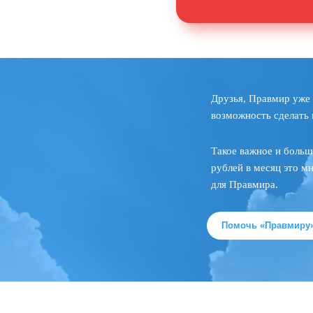
Друзья, Правмир уже 
возможность сделать 
Такое важное и больш
рублей в месяц это м
для Правмира.
Помочь «Правмиру