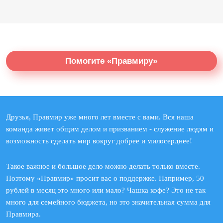
Помогите «Правмиру»
Друзья, Правмир уже много лет вместе с вами. Вся наша
команда живет общим делом и призванием - служение людям и
возможность сделать мир вокруг добрее и милосерднее!
Такое важное и большое дело можно делать только вместе.
Поэтому «Правмир» просит вас о поддержке. Например, 50
рублей в месяц это много или мало? Чашка кофе? Это не так
много для семейного бюджета, но это значительная сумма для
Правмира.