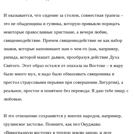
И оказывается, что сидение за столом, совместная трапеза –
это не обыденщина и гулянка, которую привыкли порицать
некоторые православные христиане, а вечеря любви,
священнодействие. Причем священнодействие не как набор
знаков, которые напоминают нам о чем-то (как, например,
рипида, которой машет дьякон, прообразуя действие Духа
Святого. Этот образ остался от опахала на Востоке – в жару
было много мух, и надо было обмахивать священника и
престол страусовыми перьями при совершении Литургии), а
реальное, простое и понятное без перевода: Я даю тебе пищу с
любовью.
И это отношение сохраняется у многих народов, например,
грузинское застолье. Помните, как пел Окуджава:
«Виноградную косточку в теплую землю зарою, и лозу