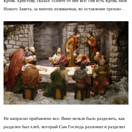
Кровь Христову, сказал: «Пейте от неё все: сия есть Кровь Моя
Нового Завета, за многих изливаемая, во оставление грехов» .
Не напрасно прибавлено все. Вино нельзя было разделить, как
разделен был хлеб, который Сам Господь разломил и разделил