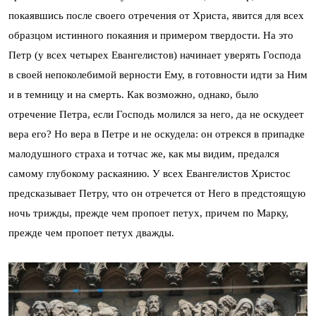
покаявшись после своего отречения от Христа, явится для всех
образцом истинного покаяния и примером твердости. На это
Петр (у всех четырех Евангелистов) начинает уверять Господа
в своей непоколебимой верности Ему, в готовности идти за Ним
и в темницу и на смерть. Как возможно, однако, было
отречение Петра, если Господь молился за него, да не оскудеет
вера его? Но вера в Петре и не оскудела: он отрекся в припадке
малодушного страха и тотчас же, как мы видим, предался
самому глубокому раскаянию. У всех Евангелистов Христос
предсказывает Петру, что он отречется от Него в предстоящую
ночь трижды, прежде чем пропоет петух, причем по Марку,
прежде чем пропоет петух дважды.