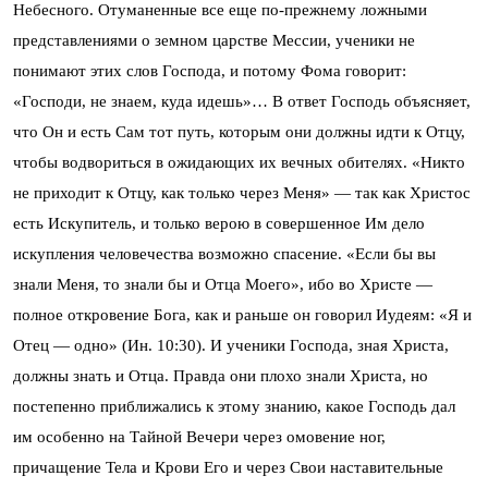
Небесного. Отуманенные все еще по-прежнему ложными
представлениями о земном царстве Мессии, ученики не
понимают этих слов Господа, и потому Фома говорит:
«Господи, не знаем, куда идешь»… В ответ Господь объясняет,
что Он и есть Сам тот путь, которым они должны идти к Отцу,
чтобы водвориться в ожидающих их вечных обителях. «Никто
не приходит к Отцу, как только через Меня» — так как Христос
есть Искупитель, и только верою в совершенное Им дело
искупления человечества возможно спасение. «Если бы вы
знали Меня, то знали бы и Отца Моего», ибо во Христе —
полное откровение Бога, как и раньше он говорил Иудеям: «Я и
Отец — одно» (Ин. 10:30). И ученики Господа, зная Христа,
должны знать и Отца. Правда они плохо знали Христа, но
постепенно приближались к этому знанию, какое Господь дал
им особенно на Тайной Вечери через омовение ног,
причащение Тела и Крови Его и через Свои наставительные