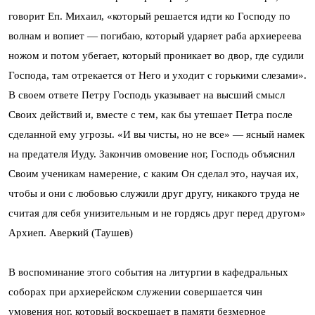
говорит Еп. Михаил, «который решается идти ко Господу по
волнам и вопиет — погибаю, который ударяет раба архиереева
ножом и потом убегает, который проникает во двор, где судили
Господа, там отрекается от Него и уходит с горькими слезами».
В своем ответе Петру Господь указывает на высший смысл
Своих действий и, вместе с тем, как бы утешает Петра после
сделанной ему угрозы. «И вы чисты, но не все» — ясный намек
на предателя Иуду. Закончив омовение ног, Господь объяснил
Своим ученикам намерение, с каким Он сделал это, научая их,
чтобы и они с любовью служили друг другу, никакого труда не
считая для себя унизительным и не гордясь друг перед другом»
Архиеп. Аверкий (Таушев)
В воспоминание этого события на литургии в кафедральных
соборах при архиерейском служении совершается чин
умовения ног, который воскрешает в памяти безмерное