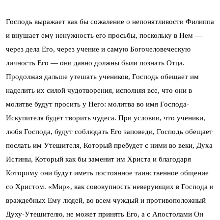
Господь выражает как бы сожаление о непонятливости Филиппа
и внушает ему ненужность его просьбы, поскольку в Нем —
через дела Его, через учение и самую Богочеловеческую
личность Его — они давно должны были познать Отца.
Продолжая дальше утешать учеников, Господь обещает им
наделить их силой чудотворения, исполняя все, что они в
молитве будут просить у Него: молитва во имя Господа-
Искупителя будет творить чудеса. При условии, что ученики,
любя Господа, будут соблюдать Его заповеди, Господь обещает
послать им Утешителя, Который пребудет с ними во веки, Духа
Истины, Который как бы заменит им Христа и благодаря
Которому они будут иметь постоянное таинственное общение
со Христом. «Мир», как совокупность неверующих в Господа и
враждебных Ему людей, во всем чуждый и противоположный
Духу-Утешителю, не может принять Его, а с Апостолами Он