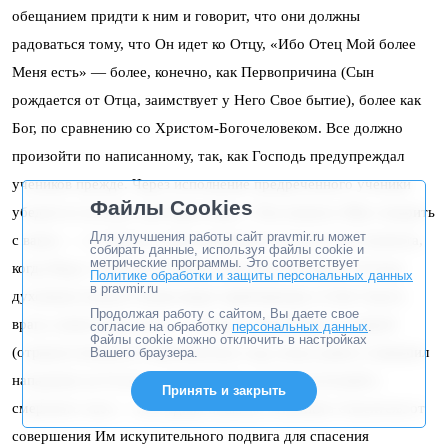
обещанием придти к ним и говорит, что они должны
радоваться тому, что Он идет ко Отцу, «Ибо Отец Мой более
Меня есть» — более, конечно, как Первопричина (Сын
рождается от Отца, заимствует у Него Свое бытие), более как
Бог, по сравнению со Христом-Богочеловеком. Все должно
произойти по написанному, так, как Господь предупреждал
учеников прежде. Через исполнение предреченного ученики
Файлы Cookies
убедятся в истине слов Христовых «Уже немного Мне говорить
Для улучшения работы сайт pravmir.ru может
с вами» — оставалось лишь несколько часов до того момента,
собирать данные, используя файлы cookie и
метрические программы. Это соответствует
когда Иуда с воинами должны были взять Господа. Господь
Политике обработки и защиты персональных данных
в pravmir.ru
духовным взором Своим видит приближение к Себе Своего
Продолжая работу с сайтом, Вы даете свое
врага,»князя мира сего» — сатаны в лице Иуды со спирой
согласие на обработку
персональных данных
.
Файлы cookie можно отключить в настройках
(отрядом воинов) в Гефсиманском саду, когда дьявол совершил
Вашего браузера.
нападение на Господа, искушая Его страхом мучений и
Принять и закрыть
смертного часа — последняя попытка отклонить Спасителя от
совершения Им искупительного подвига для спасения