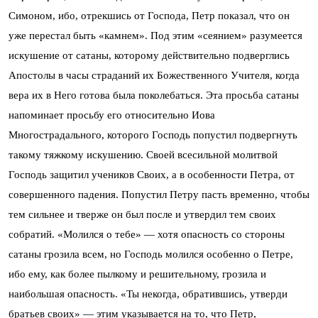
Симоном, ибо, отрекшись от Господа, Петр показал, что он
уже перестал быть «камнем». Под этим «сеянием» разумеется
искушение от сатаны, которому действительно подверглись
Апостолы в часы страданий их Божественного Учителя, когда
вера их в Него готова была поколебаться. Эта просьба сатаны
напоминает просьбу его относительно Иова
Многострадального, которого Господь попустил подвергнуть
такому тяжкому искушению. Своей всесильной молитвой
Господь защитил учеников Своих, а в особенности Петра, от
совершенного падения. Попустил Петру пасть временно, чтобы
тем сильнее и тверже он был после и утвердил тем своих
собратий. «Молился о тебе» — хотя опасность со стороны
сатаны грозила всем, но Господь молился особенно о Петре,
ибо ему, как более пылкому и решительному, грозила и
наибольшая опасность. «Ты некогда, обратившись, утверди
братьев своих» — этим указывается на то, что Петр,