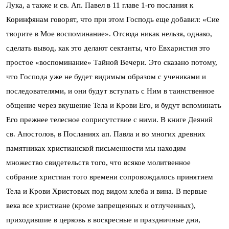
Лука, а также и св. Ап. Павел в 11 главе 1-го послания к
Коринфянам говорят, что при этом Господь еще добавил: «Сие
творите в Мое воспоминание». Отсюда никак нельзя, однако,
сделать вывод, как это делают сектанты, что Евхаристия это
простое «воспоминание» Тайной Вечери. Это сказано потому,
что Господа уже не будет видимым образом с учениками и
последователями, и они будут вступать с Ним в таинственное
общение через вкушение Тела и Крови Его, и будут вспоминать
Его прежнее телесное соприсутствие с ними. В книге Деяний
св. Апостолов, в Посланиях ап. Павла и во многих древних
памятниках христианской письменности мы находим
множество свидетельств того, что всякое молитвенное
собрание христиан того времени сопровождалось принятием
Тела и Крови Христовых под видом хлеба и вина. В первые
века все христиане (кроме запрещенных и отлученных),
приходившие в церковь в воскресные и праздничные дни,