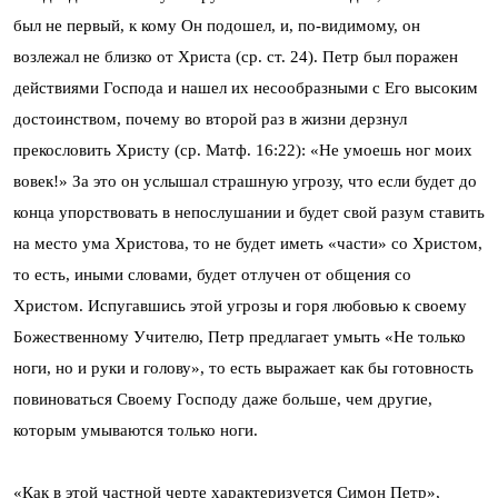
был не первый, к кому Он подошел, и, по-видимому, он
возлежал не близко от Христа (ср. ст. 24). Петр был поражен
действиями Господа и нашел их несообразными с Его высоким
достоинством, почему во второй раз в жизни дерзнул
прекословить Христу (ср. Матф. 16:22): «Не умоешь ног моих
вовек!» За это он услышал страшную угрозу, что если будет до
конца упорствовать в непослушании и будет свой разум ставить
на место ума Христова, то не будет иметь «части» со Христом,
то есть, иными словами, будет отлучен от общения со
Христом. Испугавшись этой угрозы и горя любовью к своему
Божественному Учителю, Петр предлагает умыть «Не только
ноги, но и руки и голову», то есть выражает как бы готовность
повиноваться Своему Господу даже больше, чем другие,
которым умываются только ноги.
«Как в этой частной черте характеризуется Симон Петр»,