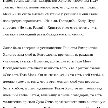
Перед установлением Евхаристии Христос изобличил Иуду,
сказав, «Аминь, аминь говорю вам, что один из вас предаст
Меня.» Эти слова вызвали смятение у учеников и они стали
поочередно спрашивать: «Не я ли, Господи?». Когда Иуда
спросил: «Не я ли, Равви?», Христос тихо ответил ему: «ты
сказал,» в последний раз побуждая его к покаянию.
Далее было совершено установление Таинства Евхаристии:
Христос взял хлеб и, благословив, преломил, и, раздавая
ученикам, сказал: «Примите, едите: сие есть Тело Мое»
Исследователи отмечают важность того, что Христос сказал:
«Сие есть Тело Мое»: Он не сказал «сей,» то есть «сей хлеб.» а
именно «сие», потому, что в этот момент хлеб уже перестал
быть хлебом, а стал подлинным Телом Христовым, только вид
имевшим хлеба. Затем, взяв чашу и снова благодарив, то есть
молитвенно призвав Духа Отче, прелагающего вино в истинную