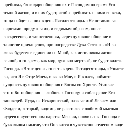
пребывал, благодаря общению их с Господом во время Его
земной жизни, и в них будет, чтобы пребывать с ними во веки,
когда сойдет на них в день Пятидесятницы. «Не оставлю вас
сиротами: приду к вам», и видимым образом, после
воскресения, и таинственным, через духовное общение в
таинстве причащения, при посредстве Духа Святого. «И вы
живы будете» в единении со Мной, как источником жизни
вечной, в то время, как мир, духовно мертвый, не будет видеть
Господа. «В тот день», то есть в день Пятидесятницы, «Узнаете
вы, что Я в Отце Моем, и вы во Мне, и Я в вас», поймите
сущность духовного общения с Богом во Христе. Условие
этого Богообщения — любовь к Господу и соблюдение Его
заповедей. Иуда, не Искариотский, называемый Левием или
Фаддеем, который, видимо, не расстался с любимой мыслью
иудеев о чувственном царстве Мессии, поняв слова Господа в
буквальном смысле, что Он явится в чувственно-телесном виде