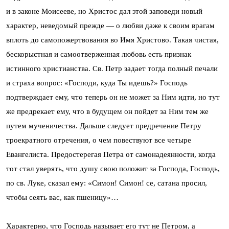
и в законе Моисееве, но Христос дал этой заповеди новый
характер, неведомый прежде — о любви даже к своим врагам
вплоть до самопожертвования во Имя Христово. Такая чистая,
бескорыстная и самоотверженная любовь есть признак
истинного христианства. Св. Петр задает тогда полный печали
и страха вопрос: «Господи, куда Ты идешь?» Господь
подтверждает ему, что теперь он не может за Ним идти, но тут
же предрекает ему, что в будущем он пойдет за Ним тем же
путем мученичества. Дальше следует предречение Петру
троекратного отречения, о чем повествуют все четыре
Евангелиста. Предостерегая Петра от самонадеянности, когда
тот стал уверять, что душу свою положит за Господа, Господь,
по св. Луке, сказал ему: «Симон! Симон! се, сатана просил,
чтобы сеять вас, как пшеницу»…
Характерно, что Господь называет его тут не Петром, а