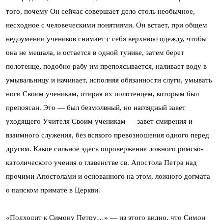
того, почему Он сейчас совершает дело столь необычное,
несходное с человеческими понятиями. Он встает, при общем
недоумении учеников снимает с себя верхнюю одежду, чтобы
она не мешала, и остается в одной тунике, затем берет
полотенце, подобно рабу им препоясывается, наливает воду в
умывальницу и начинает, исполняя обязанности слуги, умывать
ноги Своим ученикам, отирая их полотенцем, которым был
препоясан. Это — был безмолвный, но наглядный завет
уходящего Учителя Своим ученикам — завет смирения и
взаимного служения, без всякого превозношения одного перед
другим. Какое сильное здесь опровержение ложного римско-
католического учения о главенстве св. Апостола Петра над
прочими Апостолами и основанного на этом, ложного догмата
о папском примате в Церкви.
«Подходит к Симону Петру…» — из этого видно, что Симон