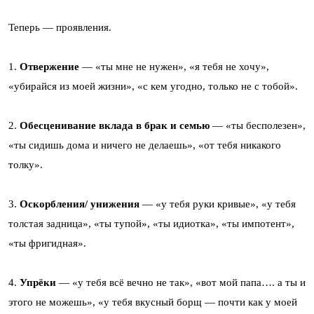
Теперь — проявления.
1.
Отвержение
— «ты мне не нужен», «я тебя не хочу»,
«убирайся из моей жизни», «с кем угодно, только не с тобой».
2.
Обесценивание вклада в брак и семью
— «ты бесполезен»,
«ты сидишь дома и ничего не делаешь», «от тебя никакого
толку».
3.
Оскорбления/ унижения
— «у тебя руки кривые», «у тебя
толстая задница», «ты тупой», «ты идиотка», «ты импотент»,
«ты фригидная».
4.
Упрёки
— «у тебя всё вечно не так», «вот мой папа…. а ты и
этого не можешь», «у тебя вкусный борщ — почти как у моей