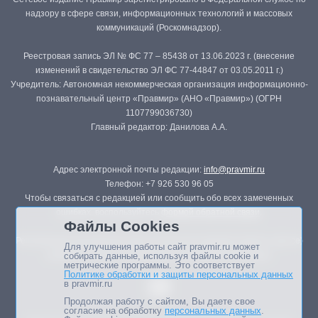
надзору в сфере связи, информационных технологий и массовых
коммуникаций (Роскомнадзор).
Реестровая запись ЭЛ № ФС 77 – 85438 от 13.06.2023 г. (внесение
изменений в свидетельство ЭЛ ФС 77-44847 от 03.05.2011 г.)
Учредитель: Автономная некоммерческая организация информационно-
познавательный центр «Правмир» (АНО «Правмир») (ОГРН
1107799036730)
Главный редактор: Данилова А.А.
Адрес электронной почты редакции:
info@pravmir.ru
Телефон: +7 926 530 96 05
Чтобы связаться с редакцией или сообщить обо всех замеченных
ошибках, воспользуйтесь
формой обратной связи
.
Файлы Cookies
Републикация материалов сайта в печатных изданиях (книгах, прессе)
Для улучшения работы сайт pravmir.ru может
возможна только с письменного разрешения редакции.
собирать данные, используя файлы cookie и
метрические программы. Это соответствует
Политике обработки и защиты персональных данных
в pravmir.ru
Продолжая работу с сайтом, Вы даете свое
согласие на обработку
персональных данных
.