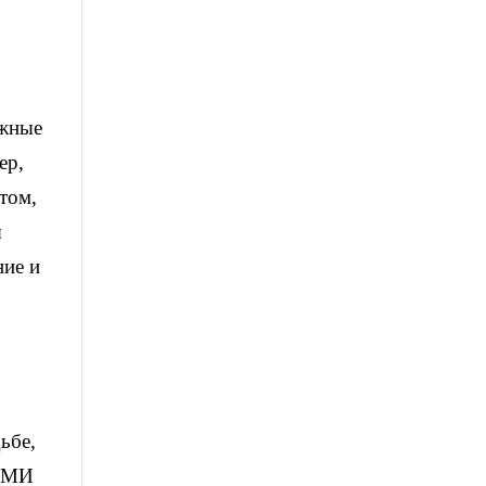
ежные
ер,
том,
ы
ние и
ьбе,
 СМИ