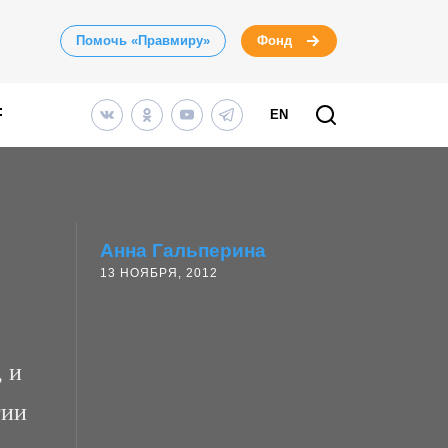
Помочь «Правмиру»
Фонд
EN
Анна Гальперина
13 НОЯБРЯ, 2012
 и
гии