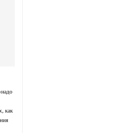
«надо
х, как
ания