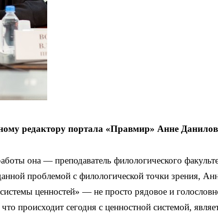
ному редактору портала «Правмир» Анне Данилов
работы она — преподаватель филологического факульт
данной проблемой с филологической точки зрения, Ан
е системы ценностей» — не просто рядовое и голословн
то происходит сегодня с ценностной системой, являет