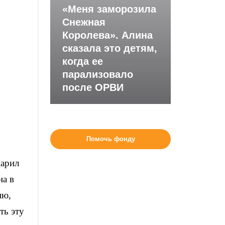
«Меня заморозила
Снежная
Королева». Алина
сказала это детям,
когда ее
парализовало
после ОРВИ
Помочь фонду
дарил
на в
ию,
ть эту