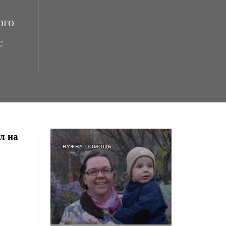
ого
с
л на
НУЖНА ПОМОЩЬ