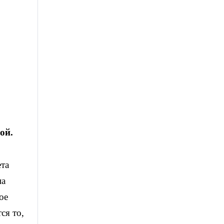
ой.
ета
на
ое
ся то,