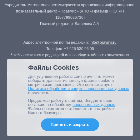
Учредитель: Автономная некоммерческая организация информационно-
познавательный центр «Правмир» (АНО «Правмир») (ОГРН
1107799036730)
Главный редактор: Данилова А.А.
Адрес электронной почты редакции:
info@pravmir.ru
Телефон: +7 926 530 96 05
Чтобы связаться с редакцией или сообщить обо всех замеченных
ошибках, воспользуйтесь
формой обратной связи
.
Файлы Cookies
Републикация материалов сайта в печатных изданиях (книгах, прессе)
Для улучшения работы сайт pravmir.ru может
возможна только с письменного разрешения редакции.
собирать данные, используя файлы cookie и
метрические программы. Это соответствует
Политике обработки и защиты персональных данных
в pravmir.ru
Продолжая работу с сайтом, Вы даете свое
согласие на обработку
персональных данных
.
Файлы cookie можно отключить в настройках
Мнение авторов статей портала может не совпадать с позицией
Вашего браузера.
редакции.
Принять и закрыть
Дизайн сайта -