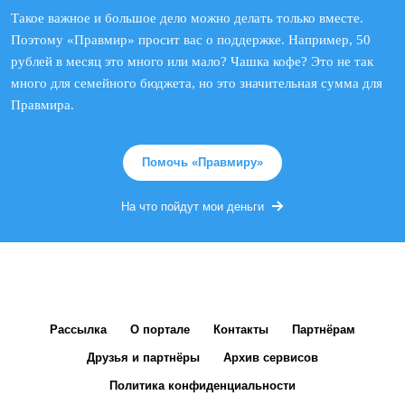
Такое важное и большое дело можно делать только вместе.
Поэтому «Правмир» просит вас о поддержке. Например, 50
рублей в месяц это много или мало? Чашка кофе? Это не так
много для семейного бюджета, но это значительная сумма для
Правмира.
Помочь «Правмиру»
На что пойдут мои деньги
Рассылка
О портале
Контакты
Партнёрам
Друзья и партнёры
Архив сервисов
Политика конфиденциальности