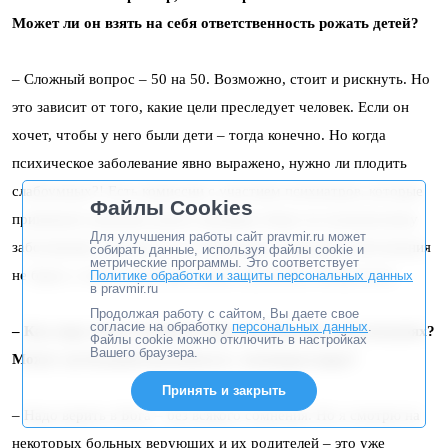
Может ли он взять на себя ответственность рожать детей?
– Сложный вопрос – 50 на 50. Возможно, стоит и рискнуть. Но
это зависит от того, какие цели преследует человек. Если он
хочет, чтобы у него были дети – тогда конечно. Но когда
психическое заболевание явно выражено, нужно ли плодить
слабоумных?! Есть комиссии с участием психиатров, которые
Файлы Cookies
принимают решение делать женщине аборт по психическому
Для улучшения работы сайт pravmir.ru может
заболеванию. Потому что в следующем поколении заболевания
собирать данные, используя файлы cookie и
метрические программы. Это соответствует
не будет, а через поколение может выскочить. Божья воля.
Политике обработки и защиты персональных данных
в pravmir.ru
Продолжая работу с сайтом, Вы даете свое
согласие на обработку
персональных данных
.
– Как вера в Бога помогает при психических заболеваниях?
Файлы cookie можно отключить в настройках
Вашего браузера.
Может ли больной вылечиться с помощью веры?
Принять и закрыть
– Надо верить в Бога – без всякого сомнения. Но я смотрю на
некоторых больных верующих и их родителей – это уже