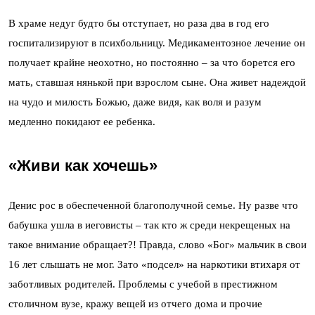
В храме недуг будто бы отступает, но раза два в год его
госпитализируют в психбольницу. Медикаментозное лечение он
получает крайне неохотно, но постоянно – за что борется его
мать, ставшая нянькой при взрослом сыне. Она живет надеждой
на чудо и милость Божью, даже видя, как воля и разум
медленно покидают ее ребенка.
«Живи как хочешь»
Денис рос в обеспеченной благополучной семье. Ну разве что
бабушка ушла в иеговисты – так кто ж среди некрещеных на
такое внимание обращает?! Правда, слово «Бог» мальчик в свои
16 лет слышать не мог. Зато «подсел» на наркотики втихаря от
заботливых родителей. Проблемы с учебой в престижном
столичном вузе, кражу вещей из отчего дома и прочие