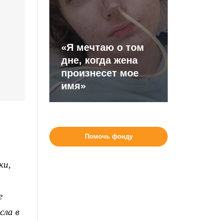
«Я мечтаю о том
дне, когда жена
произнесет мое
имя»
Помочь фонду
ки,
е
сла в