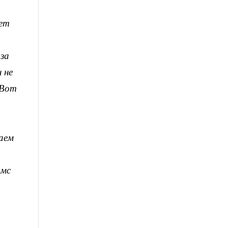
ьет
за
 не
 Вот
аем
ймс