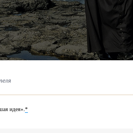
теля
шая идея».
*