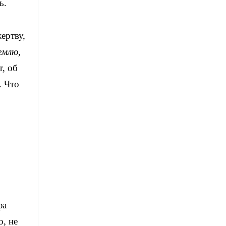
ь.
ертву,
емлю,
т, об
. Что
фа
о, не