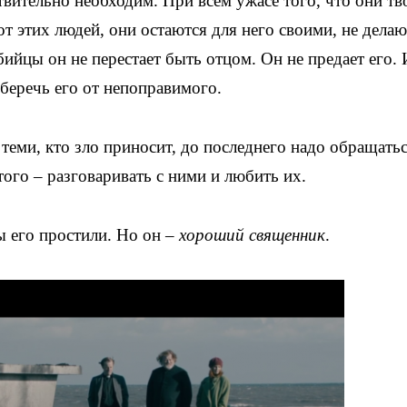
твительно необходим. При всем ужасе того, что они тв
 от этих людей, они остаются для него своими, не делаю
ийцы он не перестает быть отцом. Он не предает его. 
беречь его от непоправимого.
 теми, кто зло приносит, до последнего надо обращатьс
того – разговаривать с ними и любить их.
ы его простили. Но он –
хороший священник
.