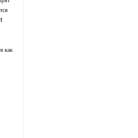
орят
тся
И
я как