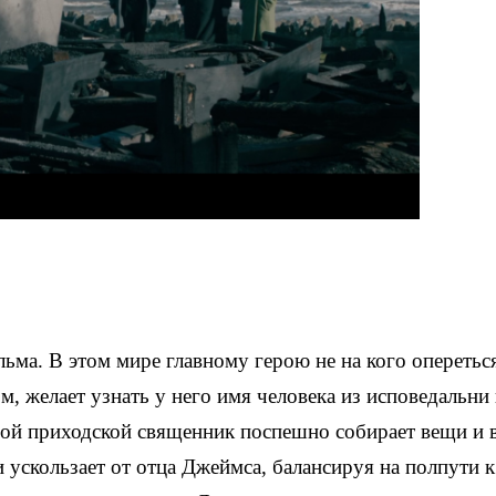
ьма. В этом мире главному герою не на кого оперетьс
м, желает узнать у него имя человека из исповедальни
рой приходской священник поспешно собирает вещи и 
 ускользает от отца Джеймса, балансируя на полпути к