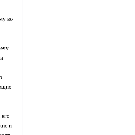
му во
речу
он
ю
ающие
 его
кие и